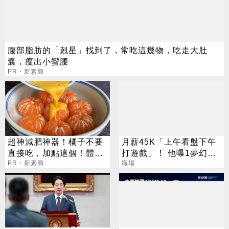
腹部脂肪的「剋星」找到了，常吃這幾物，吃走大肚
囊，瘦出小蠻腰
PR・新素簡
超神減肥神器！橘子不要
月薪45K「上午看盤下午
直接吃，加點這個！體重
打遊戲」！ 他曝1夢幻職
天天下降
PR・新素簡
業 網嘆：比保全爽
職場