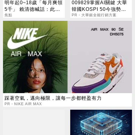
明年起0~18歲「每月爽領
009829掌握AI關鍵 大華
5千」 賴清德喊話：此時
韓國KOSPI 50今強勢開
不生待何時
焦點
募
PR・大華銀全能行銷方案
踩著空氣，邁向極限，讓每一步都輕盈有力
PR・NIKE AIR MAX