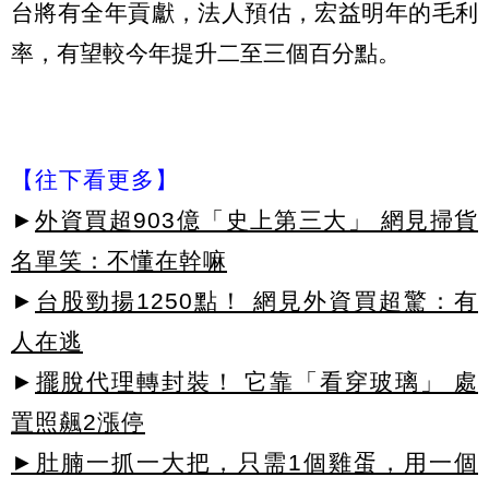
台將有全年貢獻，法人預估，宏益明年的毛利
率，有望較今年提升二至三個百分點。
【往下看更多】
►
外資買超903億「史上第三大」 網見掃貨
名單笑：不懂在幹嘛
►
台股勁揚1250點！ 網見外資買超驚：有
人在逃
►
擺脫代理轉封裝！ 它靠「看穿玻璃」 處
置照飆2漲停
►肚腩一抓一大把，只需1個雞蛋，用一個