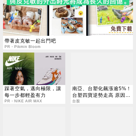
帶著皮克敏一起出門吧
PR・Pikmin Bloom
踩著空氣，邁向極限，讓
南亞、台塑化飆漲逾5%！
每一步都輕盈有力
台塑四寶逆勢走高 原因找
PR・NIKE AIR MAX
到了
台股