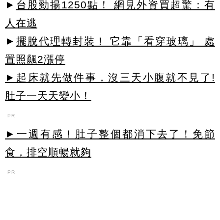
►
台股勁揚1250點！ 網見外資買超驚：有
人在逃
►
擺脫代理轉封裝！ 它靠「看穿玻璃」 處
置照飆2漲停
►起床就先做件事，沒三天小腹就不見了!
肚子一天天變小！
PR
►一週有感！肚子整個都消下去了！免節
食，排空順暢就夠
PR