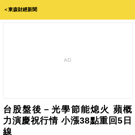
＜東森財經新聞
台股盤後－光學節能熄火 蘋概
力演慶祝行情 小漲38點重回5日
線