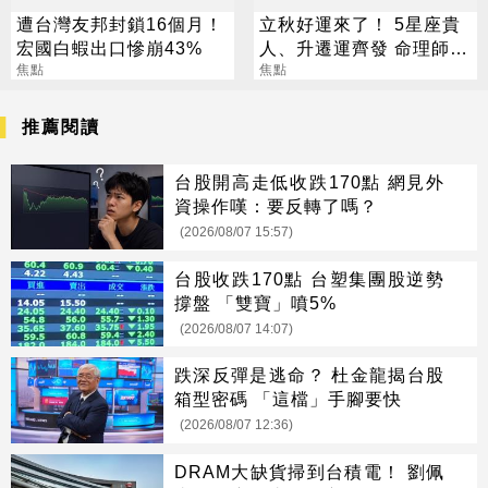
遭台灣友邦封鎖16個月！
立秋好運來了！ 5星座貴
宏國白蝦出口慘崩43%
人、升遷運齊發 命理師：
焦點
把握黃金轉運期
焦點
推薦閱讀
台股開高走低收跌170點 網見外
資操作嘆：要反轉了嗎？
(2026/08/07 15:57)
台股收跌170點 台塑集團股逆勢
撐盤 「雙寶」噴5%
(2026/08/07 14:07)
跌深反彈是逃命？ 杜金龍揭台股
箱型密碼 「這檔」手腳要快
(2026/08/07 12:36)
DRAM大缺貨掃到台積電！ 劉佩