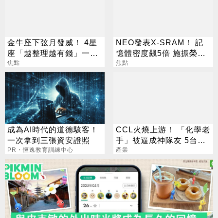
金牛座下弦月發威！ 4星
NEO發表X-SRAM！ 記
座「越整理越有錢」一路
憶體密度飆5倍 施振榮：
旺運到10月
焦點
半導體迎新革命
焦點
成為AI時代的道德駭客！
CCL火燒上游！ 「化學老
一次拿到三張資安證照
手」被逼成神隊友 5台廠
PR・恆逸教育訓練中心
默默發財
產業