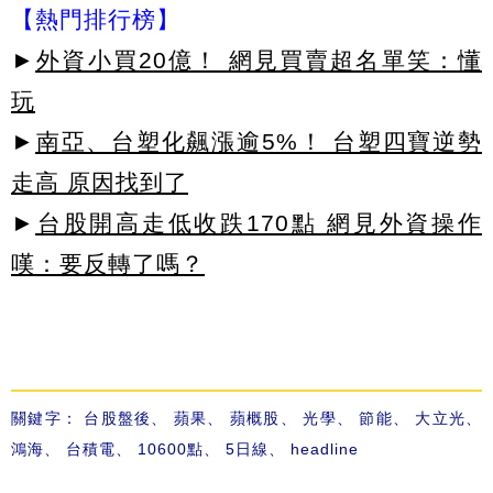
【熱門排行榜】
►
外資小買20億！ 網見買賣超名單笑：懂
玩
►
南亞、台塑化飆漲逾5%！ 台塑四寶逆勢
走高 原因找到了
►
台股開高走低收跌170點 網見外資操作
嘆：要反轉了嗎？
關鍵字：
台股盤後
、
蘋果
、
蘋概股
、
光學
、
節能
、
大立光
、
鴻海
、
台積電
、
10600點
、
5日線
、
headline