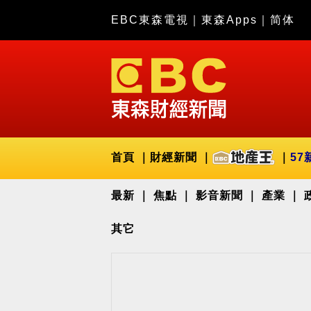
EBC東森電視
｜
東森Apps
｜
简体
首頁
財經新聞
57
最新
焦點
影音新聞
產業
其它