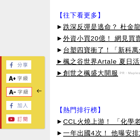
【往下看更多】
►
跌深反彈是逃命？ 杜金
►
外資小買20億！ 網見買
►
台塑四寶衝了！「新科萬金
►楓之谷世界Artale 夏
►創世之楓盛大開服
PR・Maplest
【熱門排行榜】
►
CCL火燒上游！ 「化學
►
一年出國4次！ 他曝安