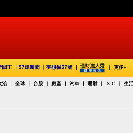
新聞王
57爆新聞
夢想街57號
更多+
政治
全球
台股
房產
汽車
理財
３Ｃ
生