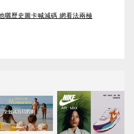
 他曬歷史圖卡喊減碼 網看法兩極