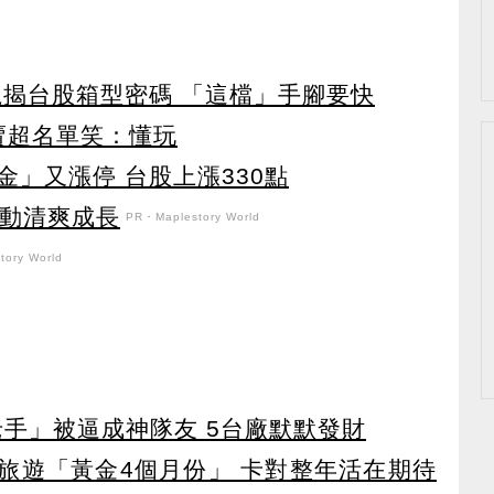
龍揭台股箱型密碼 「這檔」手腳要快
賣超名單笑：懂玩
」又漲停 台股上漲330點
日活動清爽成長
PR・Maplestory World
ory World
老手」被逼成神隊友 5台廠默默發財
排旅遊「黃金4個月份」 卡對整年活在期待