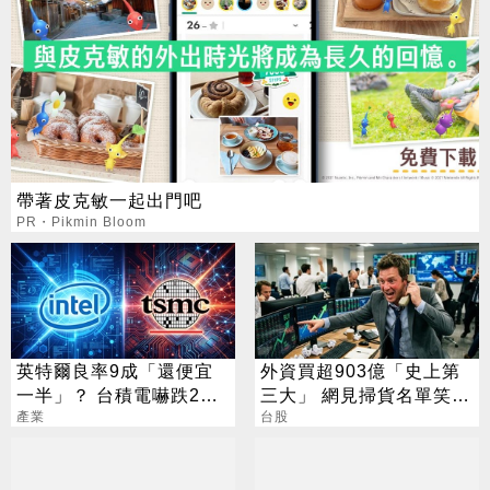
帶著皮克敏一起出門吧
PR・Pikmin Bloom
英特爾良率9成「還便宜
外資買超903億「史上第
一半」？ 台積電嚇跌2%
三大」 網見掃貨名單笑：
專家揭數字背後真相
產業
不懂在幹嘛
台股