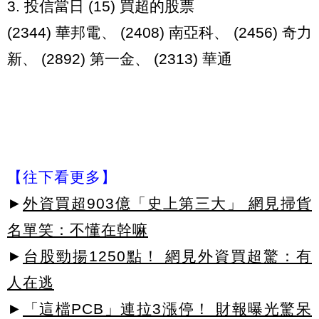
3. 投信當日 (15) 買超的股票
(2344) 華邦電、 (2408) 南亞科、 (2456) 奇力
新、 (2892) 第一金、 (2313) 華通
【往下看更多】
►
外資買超903億「史上第三大」 網見掃貨
名單笑：不懂在幹嘛
►
台股勁揚1250點！ 網見外資買超驚：有
人在逃
►
「這檔PCB」連拉3漲停！ 財報曝光驚呆