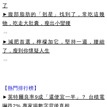
了
►腹部脂肪的「剋星」找到了，常吃這幾
物，吃走大肚囊，瘦出小蠻腰
PR
►減肥首選，檸檬加它，堅持一週，腰細
了，瘦到你懷疑人生
PR
【熱門排行榜】
►
英特爾良率9成「還便宜一半」？ 台積電
嚇跌2% 專家揭數字背後真相