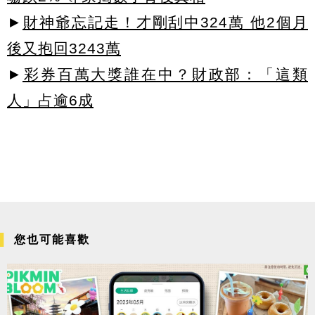
►
財神爺忘記走！才剛刮中324萬 他2個月
後又抱回3243萬
►
彩券百萬大獎誰在中？財政部：「這類
人」占逾6成
您也可能喜歡