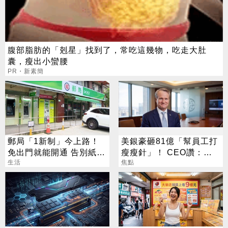
腹部脂肪的「剋星」找到了，常吃這幾物，吃走大肚
囊，瘦出小蠻腰
PR・新素簡
郵局「1新制」今上路！
美銀豪砸81億「幫員工打
免出門就能開通 告別紙本
瘦瘦針」！ CEO讚：一
不用跑臨櫃
生活
項值得的投資
焦點