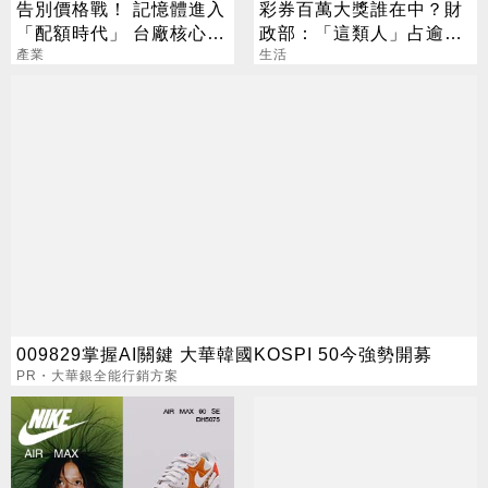
告別價格戰！ 記憶體進入
彩券百萬大獎誰在中？財
「配額時代」 台廠核心指
政部：「這類人」占逾6
標一次看
產業
成
生活
009829掌握AI關鍵 大華韓國KOSPI 50今強勢開募
PR・大華銀全能行銷方案