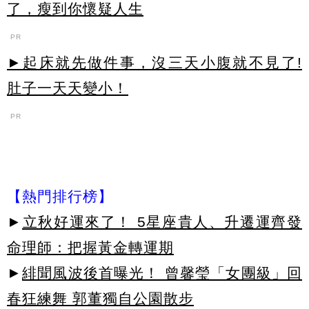
了，瘦到你懷疑人生
PR
►起床就先做件事，沒三天小腹就不見了!
肚子一天天變小！
PR
【熱門排行榜】
►
立秋好運來了！ 5星座貴人、升遷運齊發
命理師：把握黃金轉運期
►
緋聞風波後首曝光！ 曾馨瑩「女團級」回
春狂練舞 郭董獨自公園散步