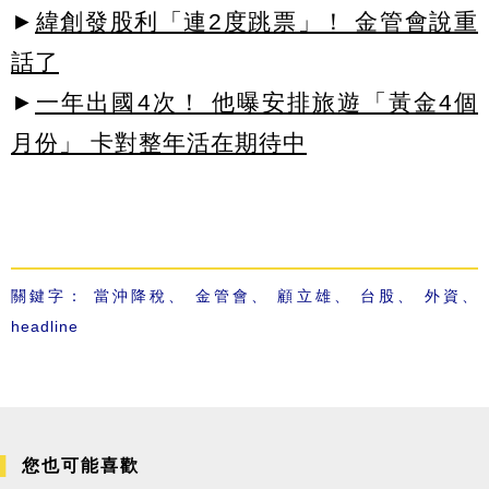
►
緯創發股利「連2度跳票」！ 金管會說重
話了
►
一年出國4次！ 他曝安排旅遊「黃金4個
月份」 卡對整年活在期待中
關鍵字：
當沖降稅
、
金管會
、
顧立雄
、
台股
、
外資
、
headline
您也可能喜歡