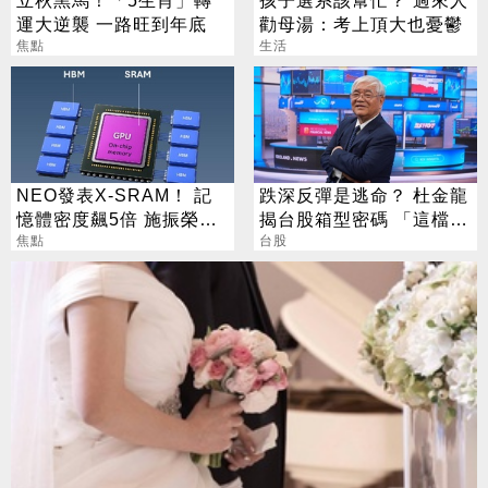
運大逆襲 一路旺到年底
勸母湯：考上頂大也憂鬱
焦點
生活
NEO發表X-SRAM！ 記
跌深反彈是逃命？ 杜金龍
憶體密度飆5倍 施振榮：
揭台股箱型密碼 「這檔」
半導體迎新革命
焦點
手腳要快
台股