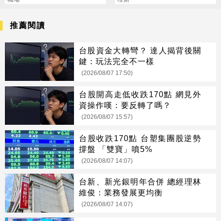
的挫敗感
是毒藥
推薦閱讀
台股資金大轉彎？ 達人揭背後關
鍵：玩法完全不一樣
(2026/08/07 17:50)
台股開高走低收跌170點 網見外
資操作嘆：要反轉了嗎？
(2026/08/07 15:57)
台股收跌170點 台塑集團股逆勢
撐盤 「雙寶」噴5%
(2026/08/07 14:07)
台新、新光銀明年合併 總經理林
維俊：業務發展更均衡
(2026/08/07 14:07)