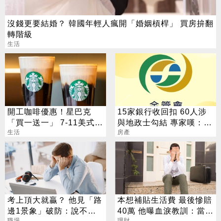
沒錢更要結婚？ 韓國年輕人瘋開「婚姻槓桿」 買房拚翻
轉階級
生活
開工咖啡優惠！星巴克
15家銀行收回扣 60人涉
「買一送一」 7-11美式買
與地政士勾結 專家嘆：徹
7送7
生活
查恐血流成河
房產
考上頂大就贏？ 他見「路
本想補貼生活費 最後慘賠
邊1景象」破防：說不清
40萬 他曝血淚教訓：當沖
職場
理財