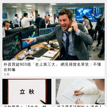
外資買超903億「史上第三大」 網見掃貨名單笑：不懂
在幹嘛
台股
立秋黑馬！「5生肖」轉
孩子選系該幫忙？ 過來人