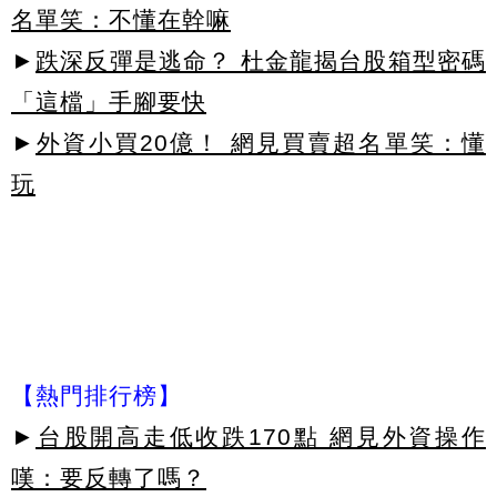
名單笑：不懂在幹嘛
►
跌深反彈是逃命？ 杜金龍揭台股箱型密碼
「這檔」手腳要快
►
外資小買20億！ 網見買賣超名單笑：懂
玩
【熱門排行榜】
►
台股開高走低收跌170點 網見外資操作
嘆：要反轉了嗎？