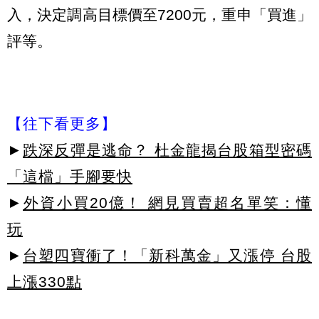
入，決定調高目標價至7200元，重申「買進」
評等。
【往下看更多】
►
跌深反彈是逃命？ 杜金龍揭台股箱型密碼
「這檔」手腳要快
►
外資小買20億！ 網見買賣超名單笑：懂
玩
►
台塑四寶衝了！「新科萬金」又漲停 台股
上漲330點