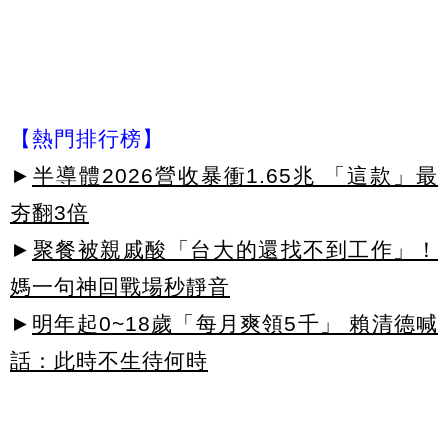
【熱門排行榜】
►
半導體2026營收暴衝1.65兆 「這款」最
夯翻3倍
►
聚餐被親戚酸「台大的還找不到工作」！
媽一句神回戰場秒靜音
►
明年起0~18歲「每月爽領5千」 賴清德喊
話：此時不生待何時