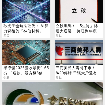
矽光子也無法取代！ AI算
立秋黑馬！「5生肖」轉
力背後的「神仙材料」 這
運大逆襲 一路旺到年底
幾家默默爆賺
產業
焦點
半導體2026營收暴衝1.65
三商美邦人壽將下市！
兆 「這款」最夯翻3倍
8/20停牌 千張大戶還有
焦點
252人
焦點