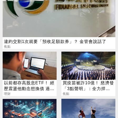
違約交割1次就要「預收足額款券」？ 金管會說話了
焦點
以前都存高股息ETF！ 經
買疫苗被詐10億！ 慈濟發
歷震盪他動念想換債 過來
「3點聲明」：全力捍衛
人說話了
理財
捐款人權益
焦點