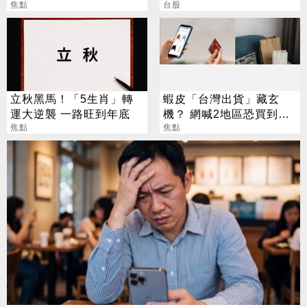
焦點
點
台股
立秋黑馬！「5生肖」轉
蝦皮「台灣出貨」藏玄
運大逆襲 一路旺到年底
機？ 網喊2地區恐買到假
焦點
貨 專家揭真相
焦點