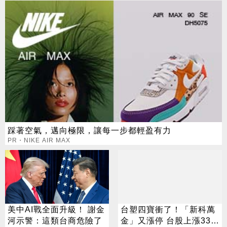
踩著空氣，邁向極限，讓每一步都輕盈有力
PR・NIKE AIR MAX
美中AI戰全面升級！ 謝金
台塑四寶衝了！「新科萬
河示警：這類台商危險了
金」又漲停 台股上漲330