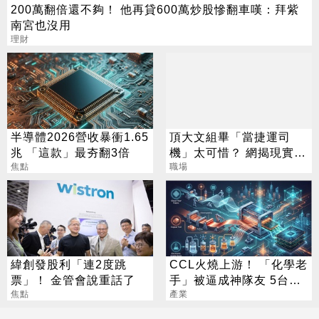
200萬翻倍還不夠！ 他再貸600萬炒股慘翻車嘆：拜紫
南宮也沒用
理財
半導體2026營收暴衝1.65
頂大文組畢「當捷運司
兆 「這款」最夯翻3倍
機」太可惜？ 網揭現實：
焦點
高中就能考
職場
緯創發股利「連2度跳
CCL火燒上游！ 「化學老
票」！ 金管會說重話了
手」被逼成神隊友 5台廠
焦點
默默發財
產業