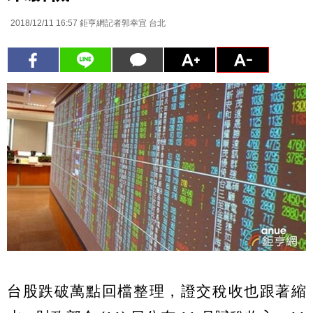
2018/12/11 16:57
鉅亨網記者郭幸宜 台北
台股跌破萬點回檔整理，證交稅收也跟著縮