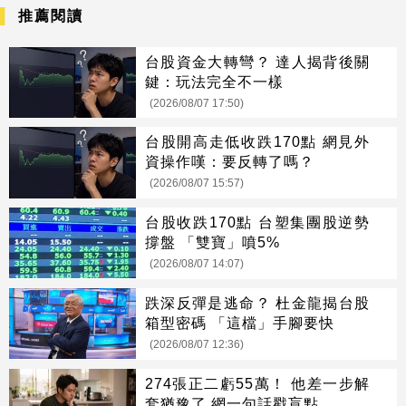
推薦閱讀
台股資金大轉彎？ 達人揭背後關
鍵：玩法完全不一樣
(2026/08/07 17:50)
台股開高走低收跌170點 網見外
資操作嘆：要反轉了嗎？
(2026/08/07 15:57)
台股收跌170點 台塑集團股逆勢
撐盤 「雙寶」噴5%
(2026/08/07 14:07)
跌深反彈是逃命？ 杜金龍揭台股
箱型密碼 「這檔」手腳要快
(2026/08/07 12:36)
274張正二虧55萬！ 他差一步解
套猶豫了 網一句話戳盲點