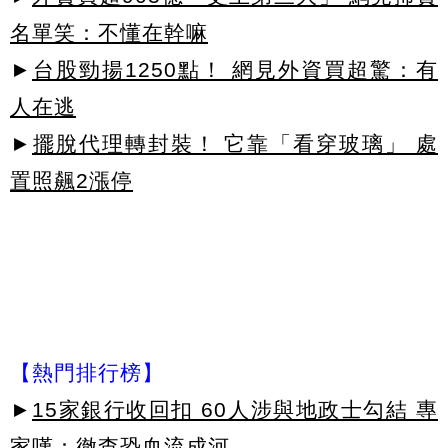
名單笑：不懂在幹嘛
►
台股勁揚1250點！ 網見外資買超驚：有
人在逃
►
擺脫代理轉封裝！ 它靠「看穿玻璃」 處
置照飆2漲停
【熱門排行榜】
►
15家銀行收回扣 60人涉與地政士勾結 專
家嘆：徹查恐血流成河