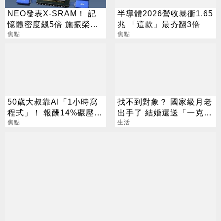
NEO發表X-SRAM！ 記
半導體2026營收暴衝1.65
憶體密度飆5倍 施振榮：
兆 「這款」最夯翻3倍
半導體迎新革命
焦點
焦點
50歲大叔靠AI「1小時寫
找不到對象？ 國家級月老
程式」！ 報酬14%碾壓標
出手了 結婚還送「一克拉
普 直接辭職去炒股
焦點
鑽戒」
生活