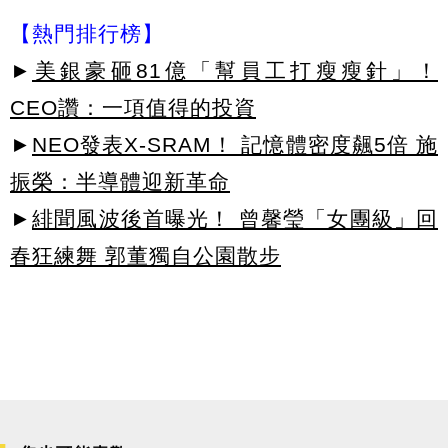
【熱門排行榜】
►
美銀豪砸81億「幫員工打瘦瘦針」！
CEO讚：一項值得的投資
►
NEO發表X-SRAM！ 記憶體密度飆5倍 施
振榮：半導體迎新革命
►
緋聞風波後首曝光！ 曾馨瑩「女團級」回
春狂練舞 郭董獨自公園散步