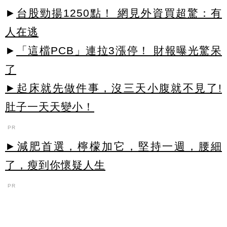
►
台股勁揚1250點！ 網見外資買超驚：有
人在逃
►
「這檔PCB」連拉3漲停！ 財報曝光驚呆
了
►起床就先做件事，沒三天小腹就不見了!
肚子一天天變小！
PR
►減肥首選，檸檬加它，堅持一週，腰細
了，瘦到你懷疑人生
PR