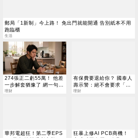
郵局「1新制」今上路！ 免出門就能開通 告別紙本不用
跑臨櫃
生活
274張正二虧55萬！ 他差
有保費要退給你？ 國泰人
一步解套猶豫了 網一句話
壽示警：絕不會要求「這
戳盲點
理財
2事」
理財
華邦電超狂！第二季EPS
狂暴上修AI PCB商機！