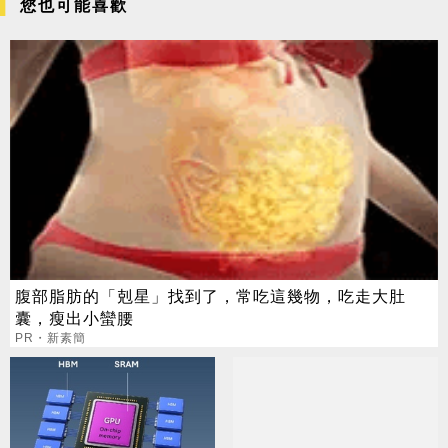
您也可能喜歡
腹部脂肪的「剋星」找到了，常吃這幾物，吃走大肚
囊，瘦出小蠻腰
PR・新素簡