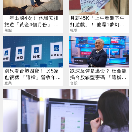
一年出國4次！ 他曝安排
月薪45K「上午看盤下午
旅遊「黃金4個月份」 卡
打遊戲」！ 他曝1夢幻職
對整年活在期待中
焦點
業 網嘆：比保全爽
職場
別只看台塑四寶！ 另5家
跌深反彈是逃命？ 杜金龍
也很猛 「這檔」營收年增
揭台股箱型密碼 「這檔」
衝7倍
產業
手腳要快
台股