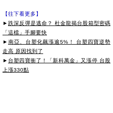
【往下看更多】
►
跌深反彈是逃命？ 杜金龍揭台股箱型密碼
「這檔」手腳要快
►
南亞、台塑化飆漲逾5%！ 台塑四寶逆勢
走高 原因找到了
►
台塑四寶衝了！「新科萬金」又漲停 台股
上漲330點