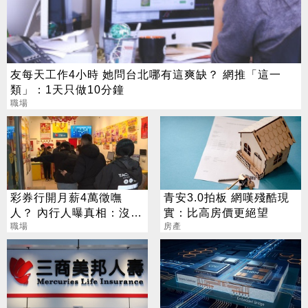
友每天工作4小時 她問台北哪有這爽缺？ 網推「這一
類」：1天只做10分鐘
職場
彩券行開月薪4萬徵嘸
青安3.0拍板 網嘆殘酷現
人？ 內行人曝真相：沒想
實：比高房價更絕望
像中輕鬆
職場
房產