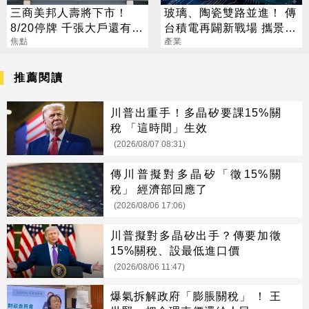
三商美邦人壽將下市！
玻璃、陶瓷雙路並進！ 傳
8/20停牌 千張大戶還有
台積電再闢新戰場 攜景碩
252人
焦點
布局類EMIB
產業
推薦閱讀
川普出重手！多晶矽要課15%關
稅 「這時間」生效
(2026/08/07 08:31)
傳川普擬對多晶矽「徵15%關
稅」 經濟部回應了
(2026/08/06 17:06)
川普擬對多晶矽出手？傳要加徵
15%關稅、設最低進口價
(2026/08/06 11:47)
爆氣拆解政府「膨脹關稅」 ！ 王