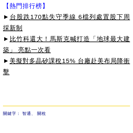
【熱門排行榜】
►
台股跌170點失守季線 6檔列處置股下周
採新制
►
比竹科還大！馬斯克喊打造「地球最大建
築」 亮點一次看
►
美擬對多晶矽課稅15% 台廠赴美布局降衝
擊
關鍵字：
智通
、
關稅