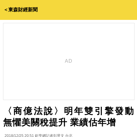
＜東森財經新聞
〈商億法說〉明年雙引擎發動
無懼美關稅提升 業績估年增
2018/12/25 20:51
鉅亨網記者彭昱文 台北