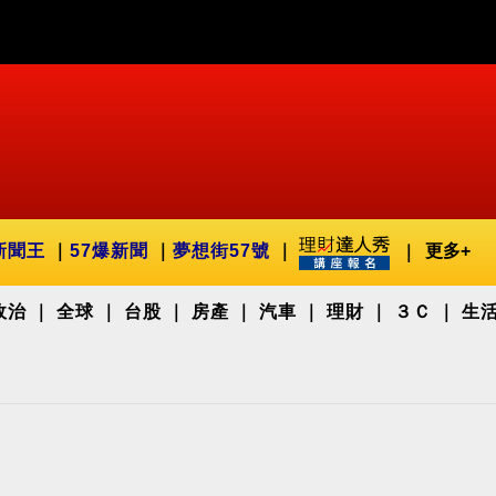
新聞王
57爆新聞
夢想街57號
更多+
政治
全球
台股
房產
汽車
理財
３Ｃ
生