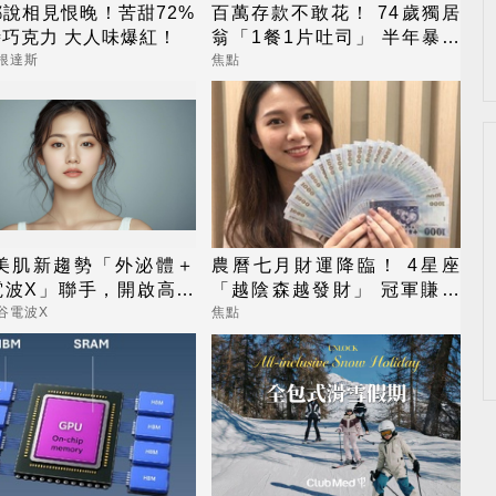
說相見恨晚！苦甜72%
百萬存款不敢花！ 74歲獨居
巧克力 大人味爆紅！
翁「1餐1片吐司」 半年暴瘦
嚇壞女兒
根達斯
焦點
6美肌新趨勢「外泌體＋
農曆七月財運降臨！ 4星座
電波X」聯手，開啟高階
「越陰森越發財」 冠軍賺到
新世代
翻
谷電波X
焦點