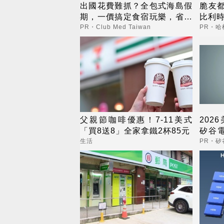
出國花費難抓？全包式海島假
脆友都
期，一價搞定食宿玩樂，省錢
比利時
更省心！
PR・Club Med Taiwan
PR・哈
父親節咖啡優惠！7-11美式
202
「買8送8」全家拿鐵2杯85元
矽谷
養膚
生活
PR・矽