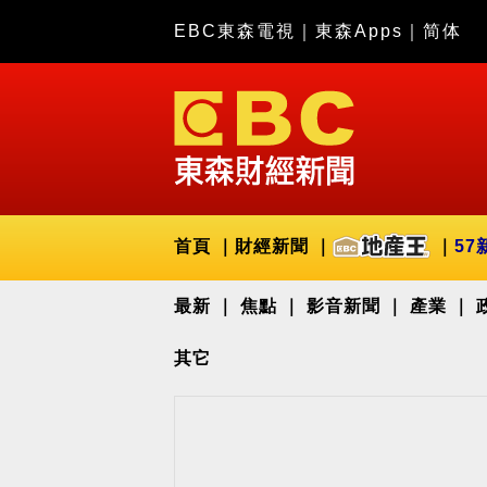
EBC東森電視
｜
東森Apps
｜
简体
首頁
財經新聞
57
最新
焦點
影音新聞
產業
其它