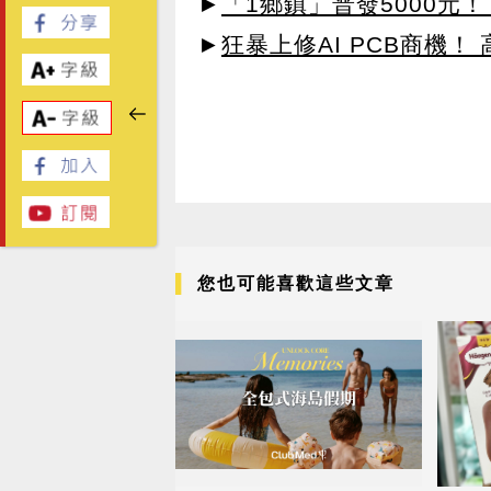
►
「1鄉鎮」普發5000元！
►
狂暴上修AI PCB商機
您也可能喜歡這些文章