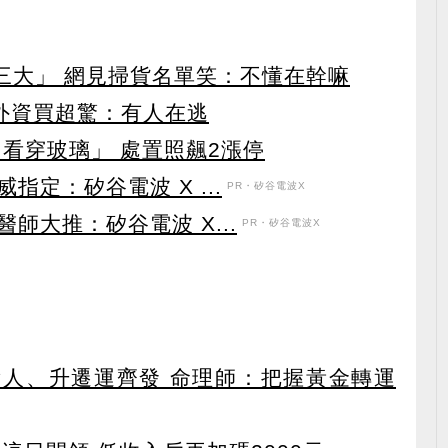
第三大」 網見掃貨名單笑：不懂在幹嘛
見外資買超驚：有人在逃
看穿玻璃」 處置照飆2漲停
定：矽谷電波 X ...
PR・矽谷電波X
師大推：矽谷電波 X...
PR・矽谷電波X
貴人、升遷運齊發 命理師：把握黃金轉運