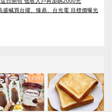
 這日開領 低收入戶再加碼2000元
！ 高盛喊買台燿、臻鼎、台光電 目標價曝光