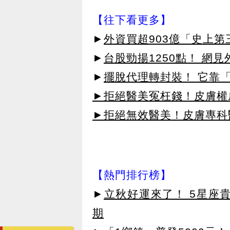
【往下看更多】
►
外資買超903億「史上
►
台股勁揚1250點！ 網
►
擺脫代理轉封裝！ 它靠「
►拒絕醫美冤枉錢！皮膚權威指
►拒絕無效醫美！皮膚專科醫
【熱門排行榜】
►
立秋好運來了！ 5星座
期