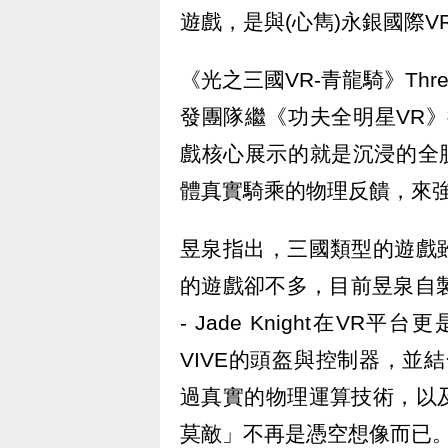
遊戲，是與(心雋)永銀國際VR
《光之三國VR-青龍騎》Three 
發團隊繼《功夫全明星VR
戲核心展示的就是沉浸的全肢體
體真實騎乘的物理反饋，來
昱泉指出，三國類型的遊戲
的遊戲卻不多，目前昱泉自製《光
- Jade Knight在V
VIVE的頭盔與控制器，並
過真實的物理運算技術，以
莫敵」不再是憑空想像而已