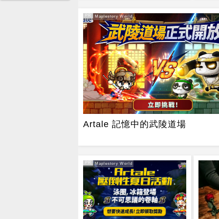
PR
PR・Maplestory World
Artale 記憶中的武陵道場
PR
PR・Maplestory World