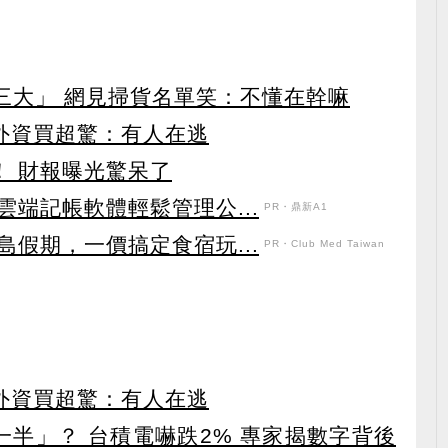
第三大」 網見掃貨名單笑：不懂在幹嘛
見外資買超驚：有人在逃
！ 財報曝光驚呆了
端記帳軟體輕鬆管理公...
PR・鼎新A1
假期，一價搞定食宿玩...
PR・Club Med Taiwan
見外資買超驚：有人在逃
一半」？ 台積電嚇跌2% 專家揭數字背後