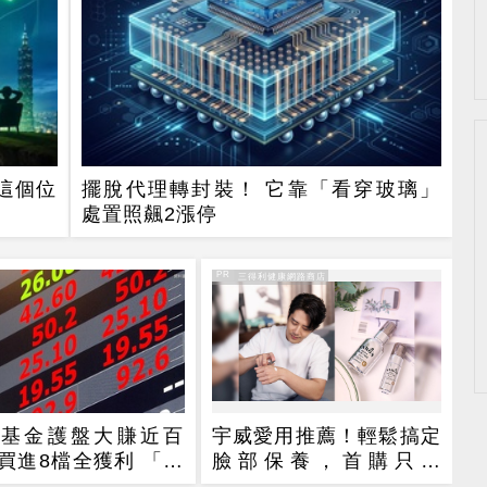
這個位
擺脫代理轉封裝！ 它靠「看穿玻璃」
處置照飆2漲停
PR
PR・三得利健康網路商店
安基金護盤大賺近百
宇威愛用推薦！輕鬆搞定
買進8檔全獲利 「這
臉部保養，首購只要
貢獻逾7成7
$390