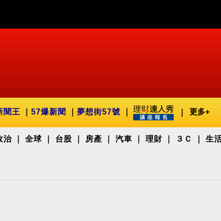
新聞王
57爆新聞
夢想街57號
更多+
政治
全球
台股
房產
汽車
理財
３Ｃ
生