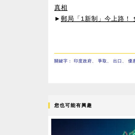
真相
►
郵局「1新制」今上路！
關鍵字：
印度政府
、
爭取
、
出口
、
優
您也可能有興趣