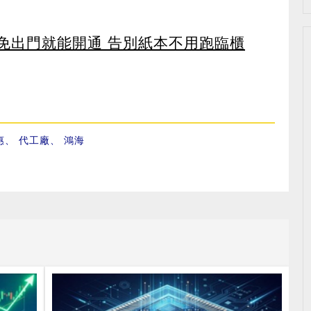
 免出門就能開通 告別紙本不用跑臨櫃
惠
、
代工廠
、
鴻海