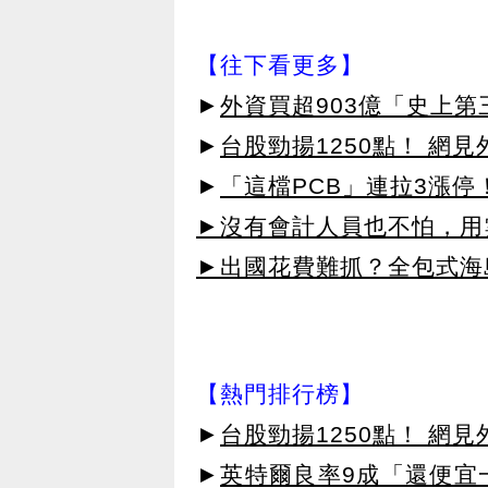
【往下看更多】
►
外資買超903億「史上
►
台股勁揚1250點！ 網
►
「這檔PCB」連拉3漲停
►沒有會計人員也不怕，用雲
►出國花費難抓？全包式海島
【熱門排行榜】
►
台股勁揚1250點！ 網
►
英特爾良率9成「還便宜