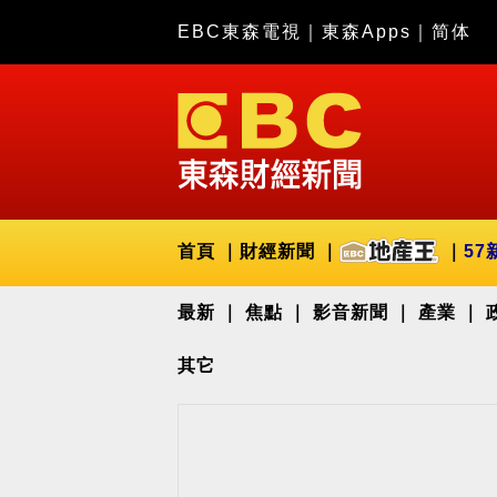
EBC東森電視
｜
東森Apps
｜
简体
首頁
財經新聞
57
最新
焦點
影音新聞
產業
其它