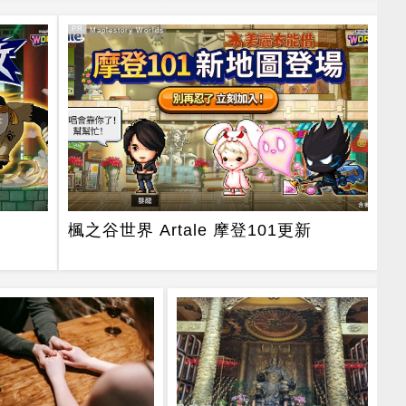
PR
PR・Maplestory Worlds
楓之谷世界 Artale 摩登101更新