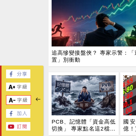
追高慘變接盤俠？ 專家示警：「
置」別衝動
PCB、記憶體「資金高低
國
切換」 專家點名這2檔：
億！
必備
檔」