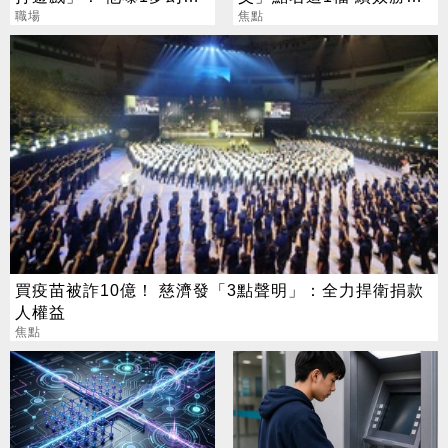
業 網嘆：比保全爽
職場
還更抗跌
焦點
買疫苗被詐10億！ 慈濟發「3點聲明」：全力捍衛捐款
人權益
焦點