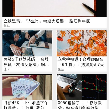
立秋黑馬！「5生肖」轉運大逆襲 一路旺到年底
焦點
蒸發5千點勸減碼！ 台股
立秋拚轉運！命理師點名
狂飆「友情反急凍」網
「6生肖」：把握黃金7天
嘆：少管閒事
理財
生活
月薪45K「上午看盤下午
0050也輸了！ 「存股教
打遊戲」！ 他曝1夢幻職
父」點名這1檔 績效勝出