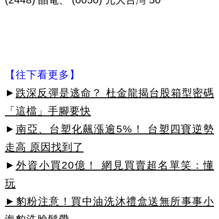
【往下看更多】
►
跌深反彈是逃命？ 杜金龍揭台股箱型密碼
「這檔」手腳要快
►
南亞、台塑化飆漲逾5%！ 台塑四寶逆勢
走高 原因找到了
►
外資小買20億！ 網見買賣超名單笑：懂
玩
►豹粉注意！買中油洗沐禮盒送無所事事小