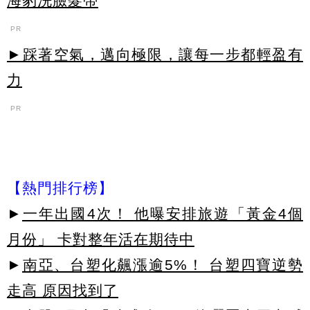
海豹洗臉髮帶
PR
►踩著空氣，邁向極限，讓每一步都輕盈有
力
PR
【熱門排行榜】
►
一年出國4次！ 他曝安排旅遊「黃金4個
月份」 卡對整年活在期待中
►
南亞、台塑化飆漲逾5%！ 台塑四寶逆勢
走高 原因找到了