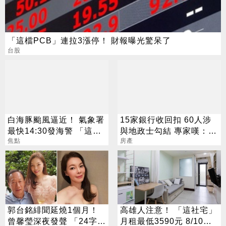
「這檔PCB」連拉3漲停！ 財報曝光驚呆了
台股
白海豚颱風逼近！ 氣象署
15家銀行收回扣 60人涉
最快14:30發海警 「這
與地政士勾結 專家嘆：徹
天」風雨最猛烈
焦點
查恐血流成河
房產
郭台銘緋聞延燒1個月！
高雄人注意！ 「這社宅」
曾馨瑩深夜發聲 「24字」
月租最低3590元 8/10起