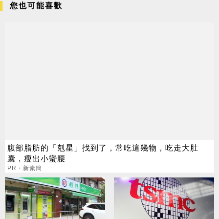
您也可能喜歡
腹部脂肪的「剋星」找到了，常吃這幾物，吃走大肚
囊，瘦出小蠻腰
PR・新素簡