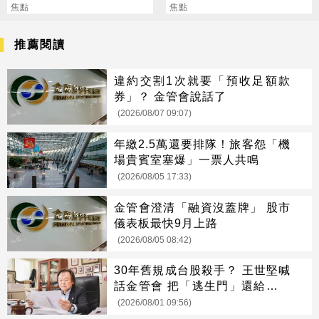
吐盡最心繫的事
焦點
放申請
焦點
推薦閱讀
違約交割1次就要「預收足額款
券」？ 金管會說話了
(2026/08/07 09:07)
年繳2.5萬還要排隊！旅客怨「機
場貴賓室塞爆」一票人共鳴
(2026/08/05 17:33)
金管會澄清「融資沒蓋牌」 股市
儀表板最快9月上路
(2026/08/05 08:42)
30年舊規成台股殺手？ 王世堅喊
話金管會 把「逃生門」還給投資
人
(2026/08/01 09:56)