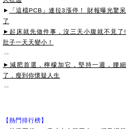
►
「這檔PCB」連拉3漲停！ 財報曝光驚呆
了
►起床就先做件事，沒三天小腹就不見了!
肚子一天天變小！
PR
►減肥首選，檸檬加它，堅持一週，腰細
了，瘦到你懷疑人生
PR
【熱門排行榜】