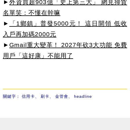
►
外資買超903億「史上第三大」 網見掃貨
名單笑：不懂在幹嘛
►
「1鄉鎮」普發5000元！ 這日開領 低收
入戶再加碼2000元
►
Gmail重大變革！ 2027年砍3大功能 免費
用戶「這好康」不能用了
關鍵字：
信用卡
、
刷卡
、
金管會
、
headline