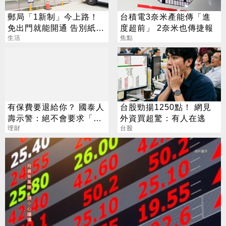
郵局「1新制」今上路！
台積電3奈米產能傳「進
免出門就能開通 告別紙本
度超前」 2奈米也傳捷報
不用跑臨櫃
生活
焦點
有保費要退給你？ 國泰人
台股勁揚1250點！ 網見
壽示警：絕不會要求「這
外資買超驚：有人在逃
2事」
理財
台股