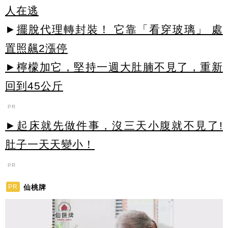
人在逃
►
擺脫代理轉封裝！ 它靠「看穿玻璃」 處
置照飆2漲停
►檸檬加它，堅持一週大肚腩不見了，重新
回到45公斤
PR
►起床就先做件事，沒三天小腹就不見了!
肚子一天天變小！
PR
仙桃牌
PR