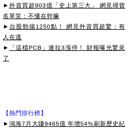
►
外資買超903億「史上第三大」 網見掃貨
名單笑：不懂在幹嘛
►
台股勁揚1250點！ 網見外資買超驚：有
人在逃
►
「這檔PCB」連拉3漲停！ 財報曝光驚呆
了
【熱門排行榜】
►
鴻海7月大賺9465億 年增54%刷新歷史紀