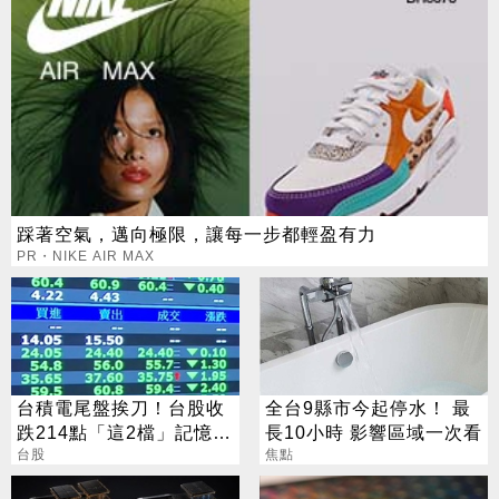
踩著空氣，邁向極限，讓每一步都輕盈有力
PR・NIKE AIR MAX
台積電尾盤挨刀！台股收
全台9縣市今起停水！ 最
跌214點「這2檔」記憶體
長10小時 影響區域一次看
逆勢收漲停
台股
焦點