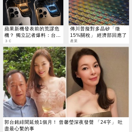
蘋果新機發表前的荒謬危
傳川普擬對多晶矽「徵
機？ 獨立記者爆料：台積
15%關稅」 經濟部回應了
電在等DRAM
３Ｃ
產業
郭台銘緋聞延燒1個月！ 曾馨瑩深夜發聲 「24字」 吐
盡最心繫的事