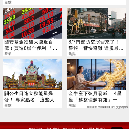
焦點
國安基金護盤大賺近百
8/7南部防空演習來了！
億！買進8檔全獲利 「這
警報一響快避難 違規最高
檔」貢獻逾7成7
產業
開罰15萬
焦點
關公生日逢立秋能量爆
金牛座下弦月發威！ 4星
發！ 專家點名「這些人」
座「越整理越有錢」一路
別亂拜
焦點
旺運到10月
焦點
Recommended by