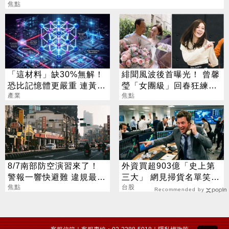
焦點
「這材料」缺30%無解！
緋聞風波後首曝光！ 曾馨
恐比記憶體更嚴重 連黃仁
瑩「女團級」回春狂練舞
勳都掏錢秒訂
產業
郭董獨自公園散步
焦點
8/7南部防空演習來了！
外資買超903億「史上第
警報一響快避難 違規最高
三大」 網見掃貨名單笑：
開罰15萬
焦點
不懂在幹嘛
台股
Recommended by