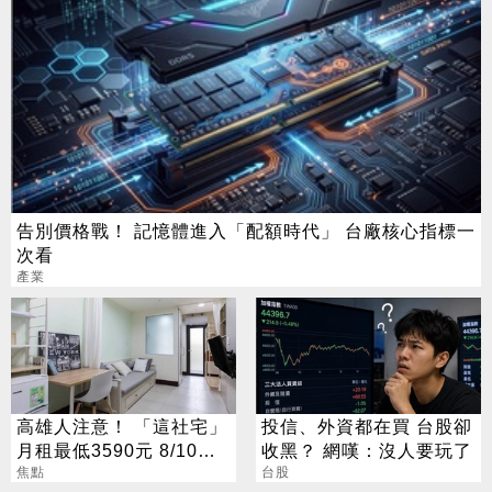
告別價格戰！ 記憶體進入「配額時代」 台廠核心指標一
次看
產業
高雄人注意！ 「這社宅」
投信、外資都在買 台股卻
月租最低3590元 8/10起
收黑？ 網嘆：沒人要玩了
放申請
焦點
台股