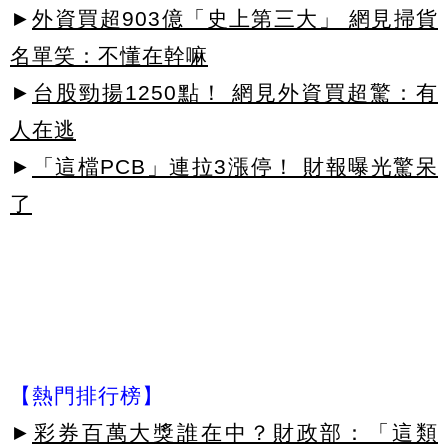
►
外資買超903億「史上第三大」 網見掃貨
名單笑：不懂在幹嘛
►
台股勁揚1250點！ 網見外資買超驚：有
人在逃
►
「這檔PCB」連拉3漲停！ 財報曝光驚呆
了
【熱門排行榜】
►
彩券百萬大獎誰在中？財政部：「這類