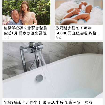
曾馨瑩心碎？看郭台銘臉
政府發大紅包！每年
色近1月 爆多次進出醫院
60000元自動進帳 資格一
生活
次看
焦點
全台9縣市今起停水！ 最長10小時 影響區域一次看