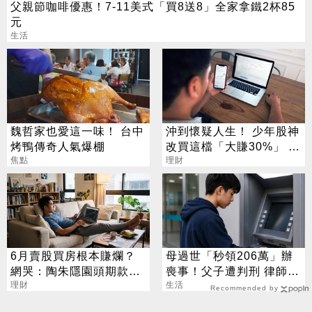
父親節咖啡優惠！7-11美式「買8送8」全家拿鐵2杯85
元
生活
魏哲家也愛這一味！ 台中
沖到懷疑人生！ 少年股神
烤鴨傳奇人氣爆棚
改買這檔「大賺30%」 網
焦點
讚：打不贏就加入
理財
6月賣股買房根本賺爛？
母過世「秒領206萬」辦
網哭：陶朱隱園頭期款已
喪事！父子遭判刑 律師：
賠光
理財
搶錢先下手是罪
生活
Recommended by