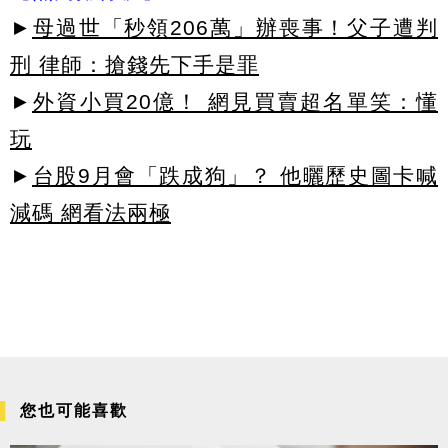
►
母過世「秒領206萬」辦喪事！父子遭判
刑 律師：搶錢先下手是罪
►
外資小買20億！ 網見買賣超名單笑：懂
玩
►
台股9月會「跌成狗」？ 他曬歷史圖卡喊
減碼 網看法兩極
您也可能喜歡