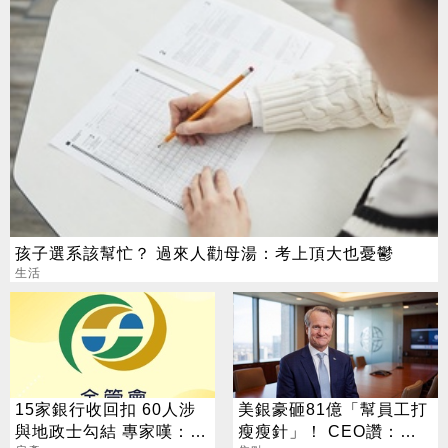
孩子選系該幫忙？ 過來人勸母湯：考上頂大也憂鬱
生活
15家銀行收回扣 60人涉
美銀豪砸81億「幫員工打
與地政士勾結 專家嘆：徹
瘦瘦針」！ CEO讚：一