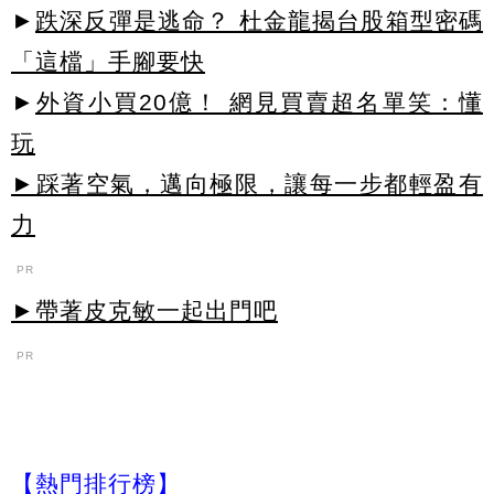
►
跌深反彈是逃命？ 杜金龍揭台股箱型密碼
「這檔」手腳要快
►
外資小買20億！ 網見買賣超名單笑：懂
玩
►踩著空氣，邁向極限，讓每一步都輕盈有
力
PR
►帶著皮克敏一起出門吧
PR
【熱門排行榜】