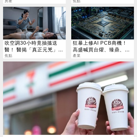
查恐血流成河
房產
項值得的投資
焦點
吹空調30小時竟抽搐送
狂暴上修AI PCB商機！
醫！ 醫揭「真正元兇」：
高盛喊買台燿、臻鼎、台
不是冷氣
焦點
產業
光電 目標價曝光