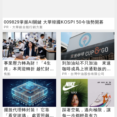
009829掌握AI關鍵 大華韓國KOSPI 50今強勢開募
PR・大華銀全能行銷方案
事業壓力轉為財！「4生
到加油站不只加油 來速
肖」本周迎轉折 越忙財運
咖啡成爲上班通勤族的新
越旺
焦點
選擇
PR・台灣中油股份有限公司
擺脫代理轉封裝！ 它靠
踩著空氣，邁向極限，讓
「看穿玻璃」 處置照飆2
每一步都輕盈有力