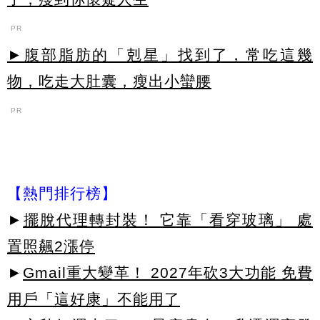
PR
►腹部脂肪的「剋星」找到了，常吃這幾
物，吃走大肚囊，瘦出小蠻腰
PR
【熱門排行榜】
►
擺脫代理轉封裝！ 它靠「看穿玻璃」 處
置照飆2漲停
►
Gmail重大變革！ 2027年砍3大功能 免費
用戶「這好康」不能用了