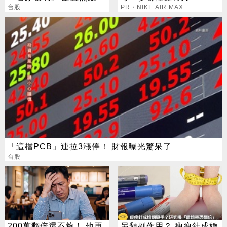
漲停
台股
PR・NIKE AIR MAX
「這檔PCB」連拉3漲停！ 財報曝光驚呆了
台股
200萬翻倍還不夠！ 他再
另類副作用？ 瘦瘦針成婚