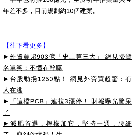
年差不多，目前規劃約10個建案。
【往下看更多】
►
外資買超903億「史上第三大」 網見掃貨
名單笑：不懂在幹嘛
►
台股勁揚1250點！ 網見外資買超驚：有
人在逃
►
「這檔PCB」連拉3漲停！ 財報曝光驚呆
了
►減肥首選，檸檬加它，堅持一週，腰細
了，瘦到你懷疑人生