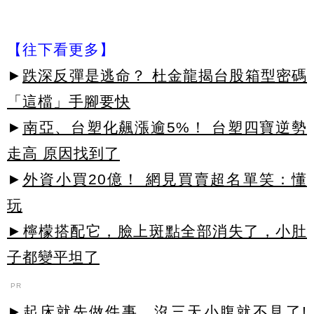
【往下看更多】
►
跌深反彈是逃命？ 杜金龍揭台股箱型密碼
「這檔」手腳要快
►
南亞、台塑化飆漲逾5%！ 台塑四寶逆勢
走高 原因找到了
►
外資小買20億！ 網見買賣超名單笑：懂
玩
►檸檬搭配它，臉上斑點全部消失了，小肚
子都變平坦了
PR
►起床就先做件事，沒三天小腹就不見了!