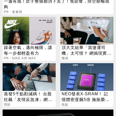
一週有感！肚子整個都消下去了！免節食，排空順暢就
夠
PR・新素簡
踩著空氣，邁向極限，讓
頂大文組畢「當捷運司
每一步都輕盈有力
機」太可惜？ 網揭現實：
PR・NIKE AIR MAX
高中就能考
職場
蒸發5千點勸減碼！ 台股
NEO發表X-SRAM！ 記
狂飆「友情反急凍」網
憶體密度飆5倍 施振榮：
嘆：少管閒事
理財
半導體迎新革命
焦點