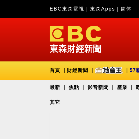
EBC東森電視
｜
東森Apps
｜
简体
首頁
財經新聞
57
最新
焦點
影音新聞
產業
其它