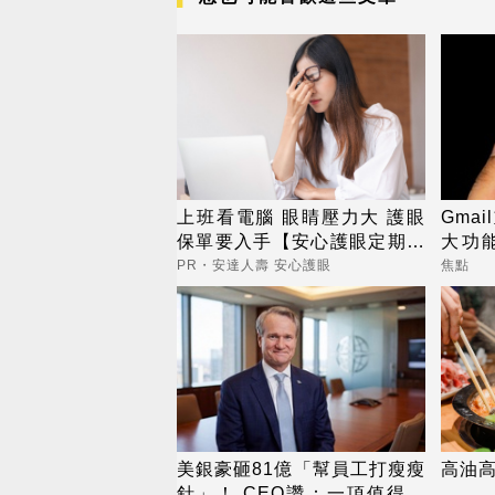
上班看電腦 眼睛壓力大 護眼
Gma
保單要入手【安心護眼定期眼
大功
睛險】
不能
PR・安達人壽 安心護眼
焦點
美銀豪砸81億「幫員工打瘦瘦
高油高
針」！ CEO讚：一項值得的