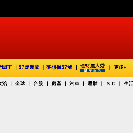
新聞王
57爆新聞
夢想街57號
更多+
政治
全球
台股
房產
汽車
理財
３Ｃ
生