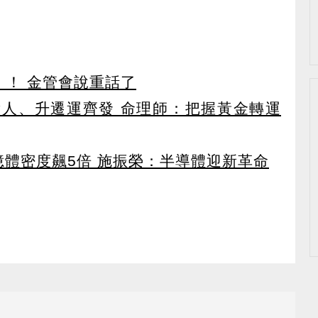
」！ 金管會說重話了
貴人、升遷運齊發 命理師：把握黃金轉運
 記憶體密度飆5倍 施振榮：半導體迎新革命