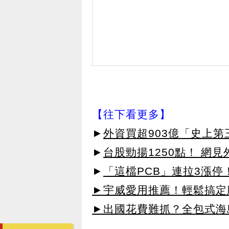
【往下看更多】
►
外資買超903億「史上
►
台股勁揚1250點！ 網
►
「這檔PCB」連拉3漲停
►宇威愛用推薦！輕鬆搞定臉
►出國花費難抓？全包式海島