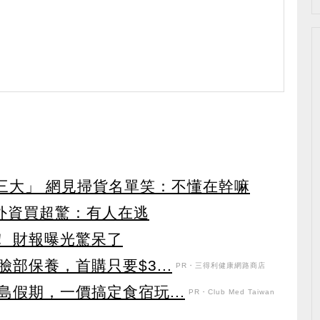
第三大」 網見掃貨名單笑：不懂在幹嘛
見外資買超驚：有人在逃
！ 財報曝光驚呆了
部保養，首購只要$3...
PR・三得利健康網路商店
假期，一價搞定食宿玩...
PR・Club Med Taiwan