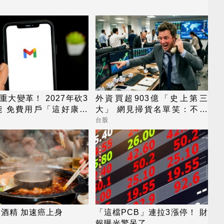
il重大變革！ 2027年砍3
外資買超903億「史上第三
能 免費用戶「這好康」
大」 網見掃貨名單笑：不懂
用了
在幹嘛
台股
酒精 加速癌上身
「這檔PCB」連拉3漲停！ 財
報曝光驚呆了