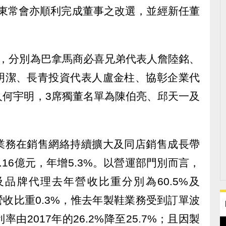
股東常會亦順利完成董事之改選，並經新任董
。
事，分別為巴拿馬商必喜兄弟代表人詹陸銘、
明潔、長青投資代表人盧金柱、協彰企業代
人何宇明，3席獨董名單為陳伯亮、邱天一及
業務在銷售網絡持續擴大及同店銷售成長帶
3.16億元，年增5.3%。以營運部門別而言，
品牌代理去年營收比重分別為60.5%及
營收比重0.3%，惟去年製鞋業務受到訂單波
由2017年的26.2%降至25.7%；且因製