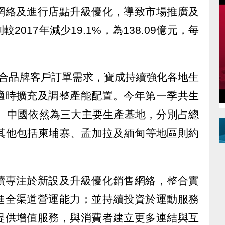
網絡及進行店點升級優化，導致市場推廣及
017年減少19.1%，為138.09億元，每
合品牌客戶訂單需求，寶成持續強化各地生
適時擴充及調整產能配置。今年第一季共生
尼、中國依然為三大主要生產基地，分別占總
%，其他包括柬埔寨、孟加拉及緬甸等地區則約
續專注於新設及升級優化銷售網絡，整合實
進全渠道營運能力；並持續投資於運動服務
提供增值服務，與消費者建立更多連結與互