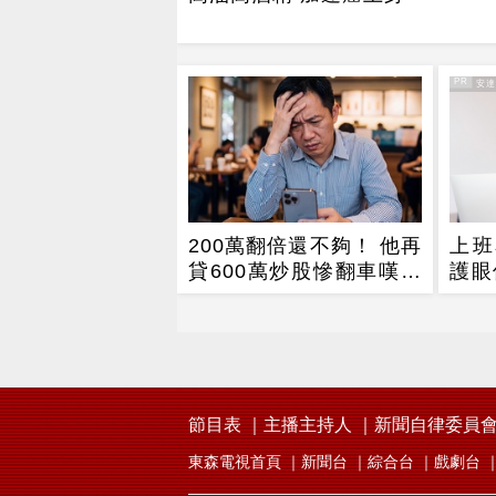
PR
PR・安
200萬翻倍還不夠！ 他再
上班
貸600萬炒股慘翻車嘆：
護眼
拜紫南宮也沒用
眼定
節目表
主播主持人
新聞自律委員
東森電視首頁
新聞台
綜合台
戲劇台