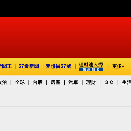
新聞王
57爆新聞
夢想街57號
更多+
政治
全球
台股
房產
汽車
理財
３Ｃ
生