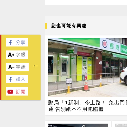
您也可能有興趣
郵局「1新制」今上路！ 免出門
通 告別紙本不用跑臨櫃
PR
PR・三