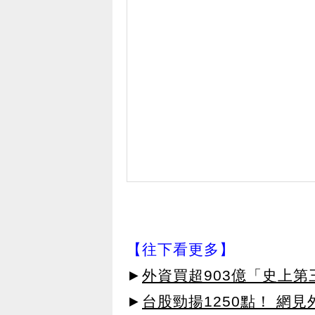
【往下看更多】
►
外資買超903億「史上
►
台股勁揚1250點！ 網