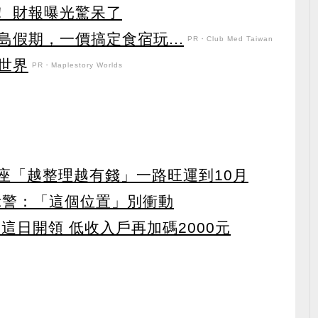
！ 財報曝光驚呆了
假期，一價搞定食宿玩...
PR・Club Med Taiwan
世界
PR・Maplestory Worlds
星座「越整理越有錢」一路旺運到10月
示警：「這個位置」別衝動
 這日開領 低收入戶再加碼2000元