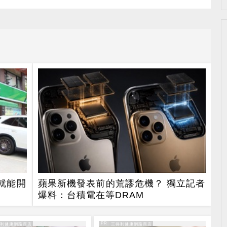
就能開
蘋果新機發表前的荒謬危機？ 獨立記者
爆料：台積電在等DRAM
PR
得利健康網路商店
PR・三得利健康網路商店