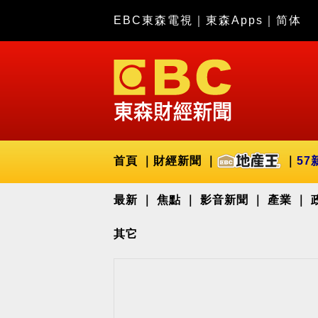
EBC東森電視
｜
東森Apps
｜
简体
首頁
財經新聞
57
最新
焦點
影音新聞
產業
其它