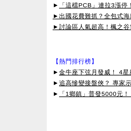
►
「這檔PCB」連拉3漲停
►出國花費難抓？全包式海島
►討論區人氣超高！楓之谷
【熱門排行榜】
►
金牛座下弦月發威！ 4
►
追高慘變接盤俠？ 專家
►
「1鄉鎮」普發5000元！