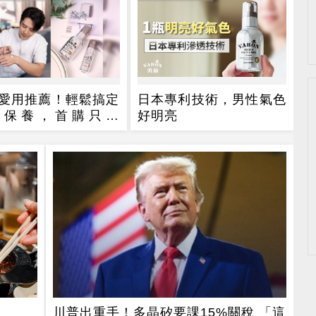
愛用推薦！輕鬆搞定
日本專利技術，男性氣色
部保養，首購只要
好明亮
0
川普出重手！多晶矽要課15%關稅 「這