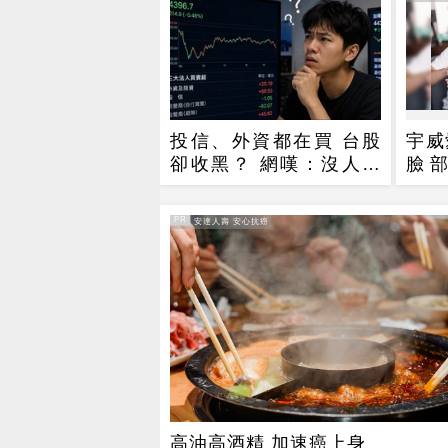
投信、外資都在買 台股
宇威
卻收黑？ 網嘆：沒人要
臉
玩了
$39
PR
PR・安達人壽 安心抗癌
高油高酒精 加速癌上身