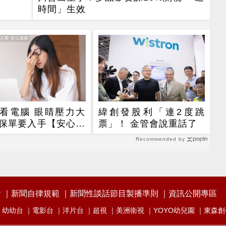
時間」生效
達人壽 安心護眼
看電腦 眼睛壓力大
緯創發股利「連2度跳
保單要入手【安心護
票」！ 金管會說重話了
期眼睛險】
Recommended by
會
新聞自律規範
新聞性談話節目製播準則
資訊公開專區
幼幼台
電影台
洋片台
超視
美洲衛視
YOYO幼兒園
東森創