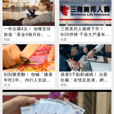
一年出國4次！ 他曝安排
三商美邦人壽將下市！
旅遊「黃金4個月份」 卡
8/20停牌 千張大戶還有
對整年活在期待中
焦點
252人
焦點
刮刮樂賣翻！ 他喊「賺過
蒸發5千點勸減碼！ 台股
年吃1年」 內行人全說
狂飆「友情反急凍」網
了：生存不易
生活
嘆：少管閒事
理財