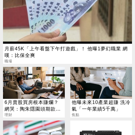
月薪45K「上午看盤下午打遊戲」！ 他曝1夢幻職業 網
嘆：比保全爽
職場
6月賣股買房根本賺爛？
他曝未來10產業超賺 洗冷
網哭：陶朱隱園頭期款已
氣「一年業績5千萬」
賠光
理財
焦點