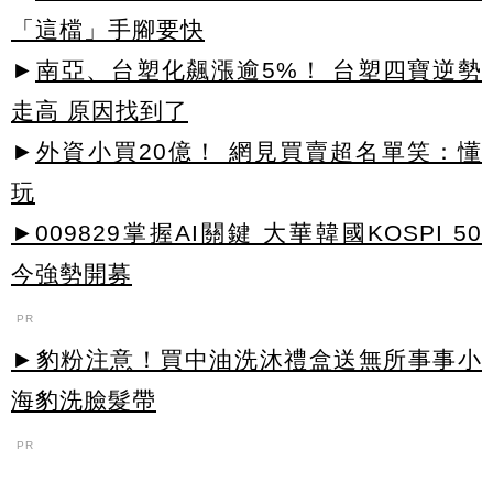
「這檔」手腳要快
►
南亞、台塑化飆漲逾5%！ 台塑四寶逆勢
走高 原因找到了
►
外資小買20億！ 網見買賣超名單笑：懂
玩
►009829掌握AI關鍵 大華韓國KOSPI 50
今強勢開募
PR
►豹粉注意！買中油洗沐禮盒送無所事事小
海豹洗臉髮帶
PR