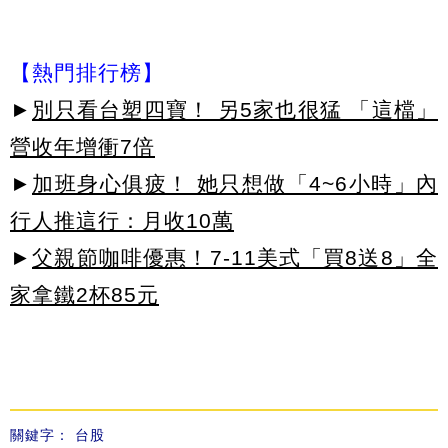
【熱門排行榜】
►
別只看台塑四寶！ 另5家也很猛 「這檔」
營收年增衝7倍
►
加班身心俱疲！ 她只想做「4~6小時」內
行人推這行：月收10萬
►
父親節咖啡優惠！7-11美式「買8送8」全
家拿鐵2杯85元
關鍵字：
台股