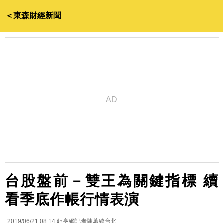
＜東森財經新聞
台股盤前－雙王為關鍵指標 續
看季底作帳行情表演
2019/06/21 08:14
鉅亨網記者陳蕙綾台北