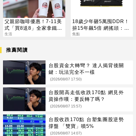
父親節咖啡優惠！7-11美
18歲少年砸5萬囤DDR！
式「買8送8」全家拿鐵2
拚15年飆5倍 網搖頭：會
杯85元
生活
報廢
焦點
推薦閱讀
台股資金大轉彎？ 達人揭背後關
鍵：玩法完全不一樣
(2026/08/07 17:50)
台股開高走低收跌170點 網見外
資操作嘆：要反轉了嗎？
(2026/08/07 15:57)
台股收跌170點 台塑集團股逆勢
撐盤 「雙寶」噴5%
(2026/08/07 14:07)