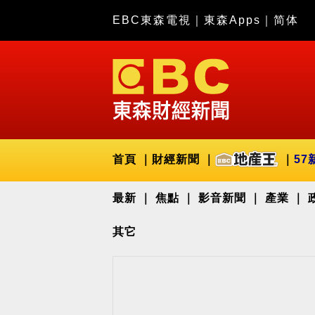
EBC東森電視
｜
東森Apps
｜
简体
首頁
財經新聞
57
最新
焦點
影音新聞
產業
其它