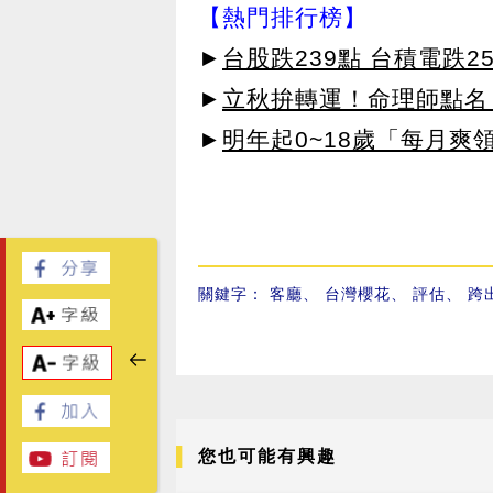
【熱門排行榜】
►
台股跌239點 台積電跌2
►
立秋拚轉運！命理師點名
►
明年起0~18歲「每月爽
關鍵字：
客廳
、
台灣櫻花
、
評估
、
跨
您也可能有興趣