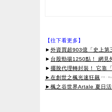
【往下看更多】
►
外資買超903億「史上
►
台股勁揚1250點！ 網
►
擺脫代理轉封裝！ 它靠「
►在創世之楓光速狂飆
PR・Map
►楓之谷世界Artale 夏