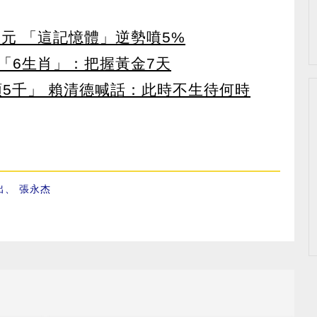
5元 「這記憶體」逆勢噴5%
「6生肖」：把握黃金7天
領5千」 賴清德喊話：此時不生待何時
出
、
張永杰