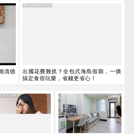
PR
PR・Club Med Taiwan
 賴清德
出國花費難抓？全包式海島假期，一價
搞定食宿玩樂，省錢更省心！
達人壽 安心護眼