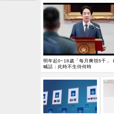
明年起0~18歲「每月爽領5千」
喊話：此時不生待何時
PR
PR・安