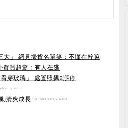
第三大」 網見掃貨名單笑：不懂在幹嘛
見外資買超驚：有人在逃
看穿玻璃」 處置照飆2漲停
lestory World
日活動清爽成長
PR・Maplestory World