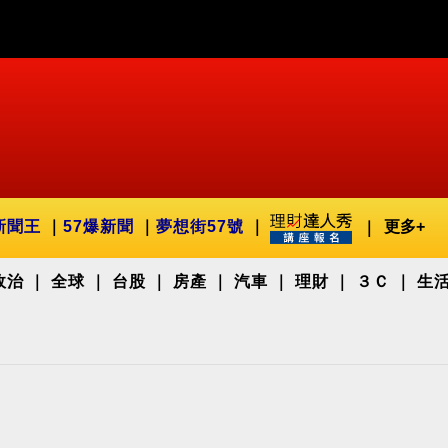
新聞王
57爆新聞
夢想街57號
更多+
政治
全球
台股
房產
汽車
理財
３Ｃ
生