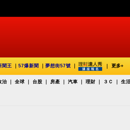
新聞王
57爆新聞
夢想街57號
更多+
政治
全球
台股
房產
汽車
理財
３Ｃ
生