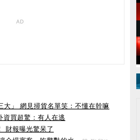
第三大」 網見掃貨名單笑：不懂在幹嘛
見外資買超驚：有人在逃
！ 財報曝光驚呆了