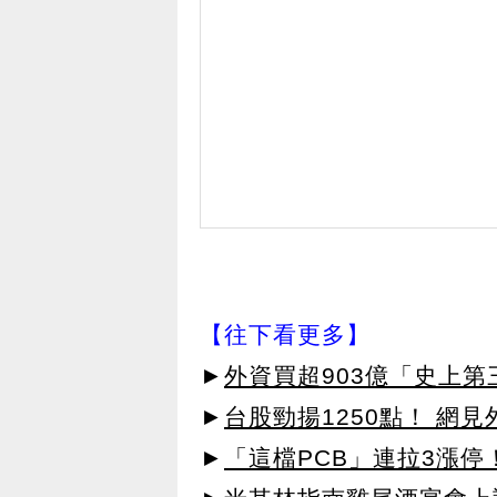
【往下看更多】
►
外資買超903億「史上
►
台股勁揚1250點！ 網
►
「這檔PCB」連拉3漲停