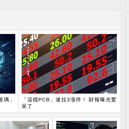
玻璃」
「這檔PCB」連拉3漲停！ 財報曝光驚
呆了