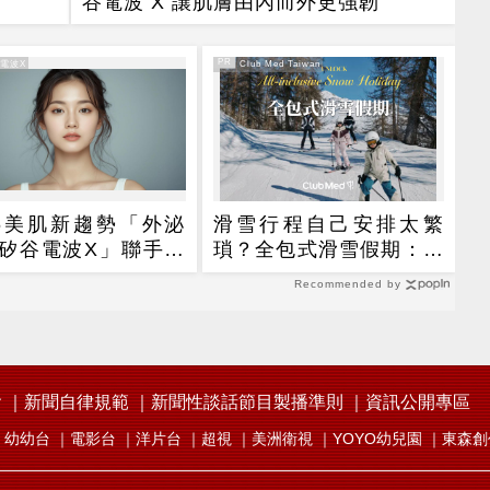
谷電波 X 讓肌膚由內而外更強韌
PR
谷電波X
PR・Club Med Taiwan
26美肌新趨勢「外泌
滑雪行程自己安排太繁
矽谷電波X」聯手，
瑣？全包式滑雪假期：出
高階養膚新世代
門即雪場，一價全包不怕
Recommended by
預算爆表！
會
新聞自律規範
新聞性談話節目製播準則
資訊公開專區
幼幼台
電影台
洋片台
超視
美洲衛視
YOYO幼兒園
東森創