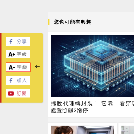
您也可能有興趣
擺脫代理轉封裝！ 它靠「看穿
處置照飆2漲停