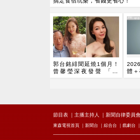
搞定食宿玩樂，省錢更省心！
PR
PR・矽
郭台銘緋聞延燒1個月！
20
曾馨瑩深夜發聲 「24
體＋
字」 吐盡最心繫的事
開啟
節目表
主播主持人
新聞自律委員
東森電視首頁
新聞台
綜合台
戲劇台