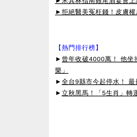
►米其林指南雞尾酒宴會上讓
►拒絕醫美冤枉錢！皮膚權威指
【熱門排行榜】
►
曾年收破4000萬！ 他
樂」
►
全台9縣市今起停水！ 最
►
立秋黑馬！「5生肖」轉