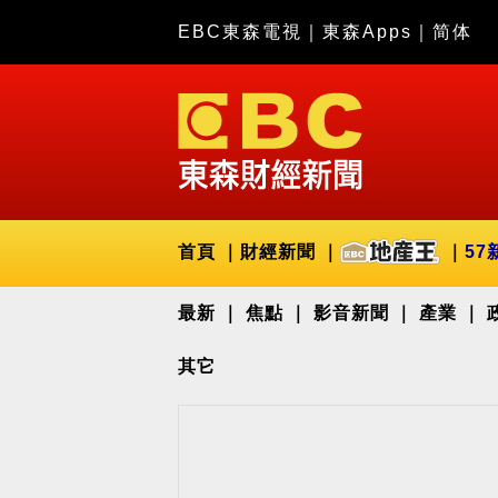
EBC東森電視
｜
東森Apps
｜
简体
首頁
財經新聞
57
最新
焦點
影音新聞
產業
其它