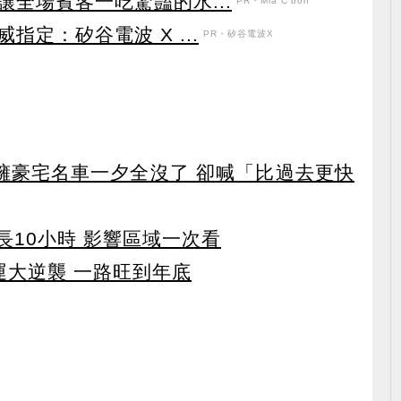
全場賓客一吃驚豔的水...
PR・Mia C'bon
定：矽谷電波 X ...
PR・矽谷電波X
坐擁豪宅名車一夕全沒了 卻喊「比過去更快
長10小時 影響區域一次看
運大逆襲 一路旺到年底