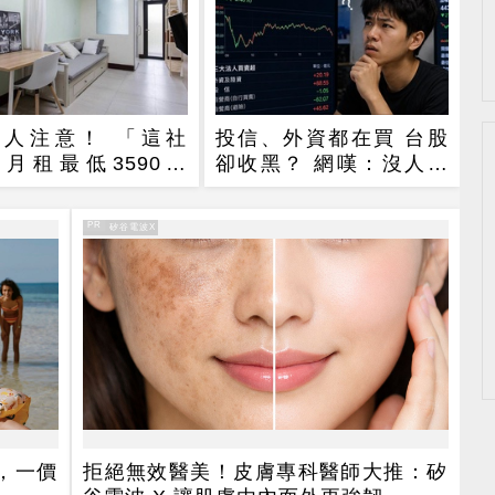
雄人注意！ 「這社
投信、外資都在買 台股
月租最低3590元
卻收黑？ 網嘆：沒人要
10起放申請
玩了
PR
PR・矽谷電波X
，一價
拒絕無效醫美！皮膚專科醫師大推：矽