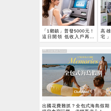
「1鄉鎮」普發5000元！
高
這日開領 低收入戶再加
宅」
碼2000元
8/
PR
PR・Club Med Taiwan
出國花費難抓？全包式海島假期