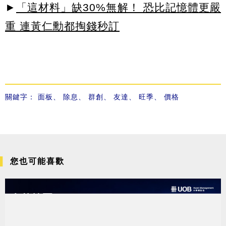
►
「這材料」缺30%無解！ 恐比記憶體更嚴
重 連黃仁勳都掏錢秒訂
關鍵字：
面板
、
除息
、
群創
、
友達
、
旺季
、
價格
您也可能喜歡