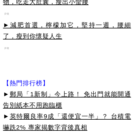
物，吃走大肚囊，瘦出小蠻腰
PR
►減肥首選，檸檬加它，堅持一週，腰細
了，瘦到你懷疑人生
PR
【熱門排行榜】
►
郵局「1新制」今上路！ 免出門就能開通
告別紙本不用跑臨櫃
►
英特爾良率9成「還便宜一半」？ 台積電
嚇跌2% 專家揭數字背後真相