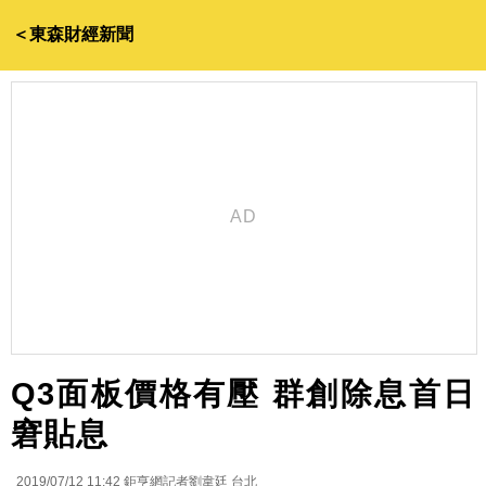
＜東森財經新聞
Q3面板價格有壓 群創除息首日
窘貼息
2019/07/12 11:42
鉅亨網記者劉韋廷 台北