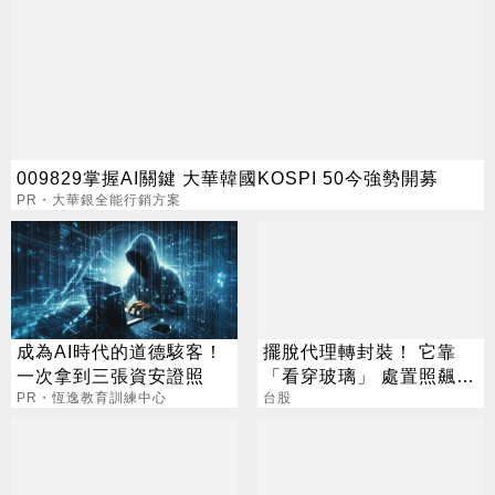
009829掌握AI關鍵 大華韓國KOSPI 50今強勢開募
PR・大華銀全能行銷方案
成為AI時代的道德駭客！
擺脫代理轉封裝！ 它靠
一次拿到三張資安證照
「看穿玻璃」 處置照飆2
PR・恆逸教育訓練中心
漲停
台股