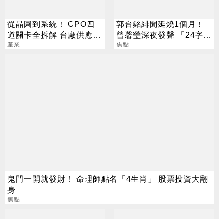
從晶圓到系統！ CPO四
郭台銘緋聞延燒1個月！
道關卡全拆解 台廠供應鏈
曾馨瑩深夜發聲 「24字」
陣容曝光
產業
吐盡最心繫的事
焦點
鬼門一開就發財！ 命理師點名「4生肖」 股票投資大翻
身
焦點