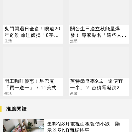
鬼門開遇日全食！睽違20
關公生日逢立秋能量爆
年奇景 命理師揭「8字」
發！ 專家點名「這些人」
叮囑
生活
別亂拜
焦點
開工咖啡優惠！星巴克
英特爾良率9成「還便宜
「買一送一」 7-11美式買
一半」？ 台積電嚇跌2%
7送7
生活
專家揭數字背後真相
產業
推薦閱讀
集邦估8月電視面板報價小跌 顯
示器及NB面板持平