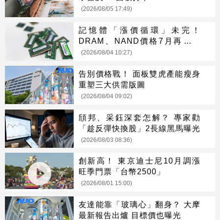
(2026/08/05 17:49)
記憶體「漲價循環」未完！
DRAM、NAND價格7月再創新
高
(2026/08/04 10:27)
告別價格戰！ 面板雙虎產能瘦身
重塑三大供需版圖
(2026/08/04 09:02)
頎邦、采鈺深套怎解？ 專家勸
「趁反彈快換股」2長線黑馬曝光
(2026/08/03 08:36)
創新高！ 東京迪士尼10月調漲
旺季門票「台幣2500」
(2026/08/01 15:00)
友達能靠「玻璃心」翻身？ 大摩
最新報告出爐 目標價也曝光