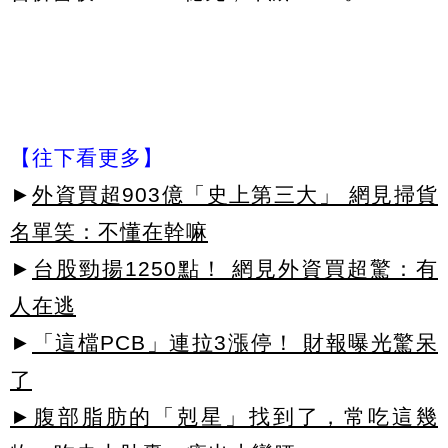
【往下看更多】
►
外資買超903億「史上第三大」 網見掃貨
名單笑：不懂在幹嘛
►
台股勁揚1250點！ 網見外資買超驚：有
人在逃
►
「這檔PCB」連拉3漲停！ 財報曝光驚呆
了
►腹部脂肪的「剋星」找到了，常吃這幾