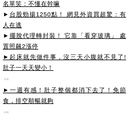
名單笑：不懂在幹嘛
►
台股勁揚1250點！ 網見外資買超驚：有
人在逃
►
擺脫代理轉封裝！ 它靠「看穿玻璃」 處
置照飆2漲停
►起床就先做件事，沒三天小腹就不見了!
肚子一天天變小！
PR
►一週有感！肚子整個都消下去了！免節
食，排空順暢就夠
PR