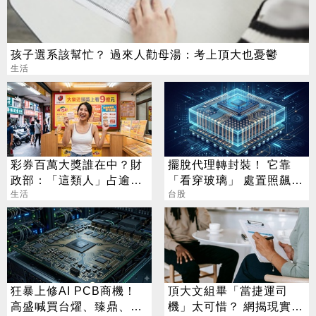
孩子選系該幫忙？ 過來人勸母湯：考上頂大也憂鬱
生活
彩券百萬大獎誰在中？財
擺脫代理轉封裝！ 它靠
政部：「這類人」占逾6
「看穿玻璃」 處置照飆2
成
生活
漲停
台股
狂暴上修AI PCB商機！
頂大文組畢「當捷運司
高盛喊買台燿、臻鼎、台
機」太可惜？ 網揭現實：