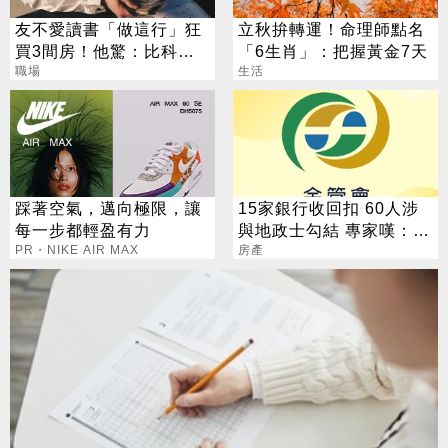
友不愛讀書「做這行」狂
立秋拚轉運！命理師點名
買3間房！他驚：比科技
「6生肖」：把握黃金7天
業強
職場
生活
踩著空氣，邁向極限，讓
15家銀行收回扣 60人涉
每一步都輕盈有力
與地政士勾結 專家嘆：徹
PR・NIKE AIR MAX
查恐血流成河
房產