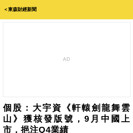
＜東森財經新聞
個股：大宇資《軒轅劍龍舞雲
山》獲核發版號，9月中國上
市，挹注Q4業績