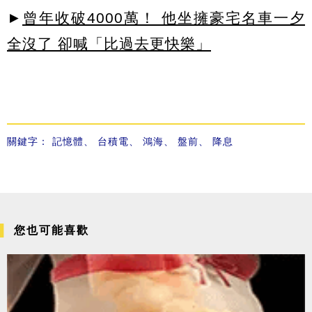
►
曾年收破4000萬！ 他坐擁豪宅名車一夕
全沒了 卻喊「比過去更快樂」
關鍵字：
記憶體
、
台積電
、
鴻海
、
盤前
、
降息
您也可能喜歡