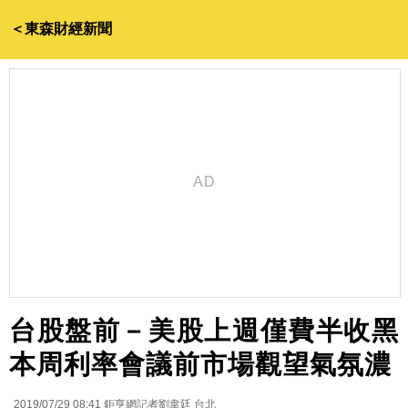
＜東森財經新聞
台股盤前－美股上週僅費半收黑
本周利率會議前市場觀望氣氛濃
2019/07/29 08:41
鉅亨網記者劉韋廷 台北