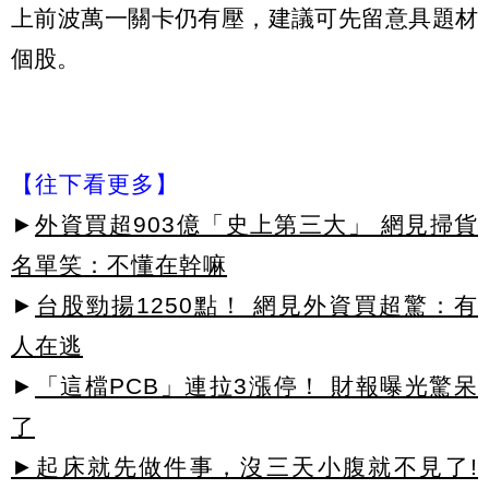
上前波萬一關卡仍有壓，建議可先留意具題材
個股。
【往下看更多】
►
外資買超903億「史上第三大」 網見掃貨
名單笑：不懂在幹嘛
►
台股勁揚1250點！ 網見外資買超驚：有
人在逃
►
「這檔PCB」連拉3漲停！ 財報曝光驚呆
了
►起床就先做件事，沒三天小腹就不見了!