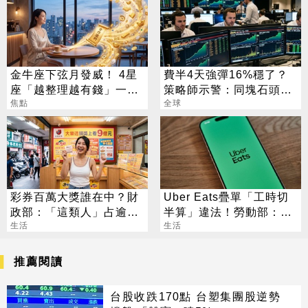
金牛座下弦月發威！ 4星
費半4天強彈16%穩了？
座「越整理越有錢」一路
策略師示警：同塊石頭不
旺運到10月
焦點
會絆2次
全球
彩券百萬大獎誰在中？財
Uber Eats疊單「工時切
政部：「這類人」占逾6
半算」違法！勞動部：每
成
生活
案可罰2萬
生活
推薦閱讀
台股收跌170點 台塑集團股逆勢