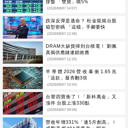
撐盤 「雙寶」噴5%
(2026/08/07 14:07)
跌深反彈是逃命？ 杜金龍揭台股
箱型密碼 「這檔」手腳要快
(2026/08/07 12:36)
DRAM大缺貨掃到台積電！ 劉佩
真揭供應鏈連鎖效應
(2026/08/07 12:20)
半導體2026營收暴衝1.65兆
「這款」最夯翻3倍
(2026/08/07 10:43)
台塑四寶衝了！「新科萬金」又
漲停 台股上漲330點
(2026/08/07 09:09)
營收年增331%「連5月創高」！