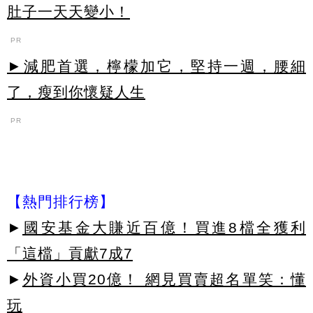
肚子一天天變小！
PR
►減肥首選，檸檬加它，堅持一週，腰細
了，瘦到你懷疑人生
PR
【熱門排行榜】
►
國安基金大賺近百億！買進8檔全獲利
「這檔」貢獻7成7
►
外資小買20億！ 網見買賣超名單笑：懂
玩