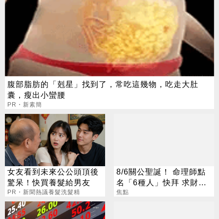
腹部脂肪的「剋星」找到了，常吃這幾物，吃走大肚
囊，瘦出小蠻腰
PR・新素簡
女友看到未來公公頭頂後
8/6關公聖誕！ 命理師點
驚呆！快買養髮給男友
名「6種人」快拜 求財求
PR・新聞熱議養髮洗髮精
職保平安
焦點