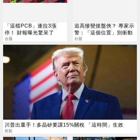
「這檔PCB」連拉3漲
追高慘變接盤俠？ 專家示
停！ 財報曝光驚呆了
警：「這個位置」別衝動
台股
台股
川普出重手！多晶矽要課15%關稅 「這時間」生效
焦點