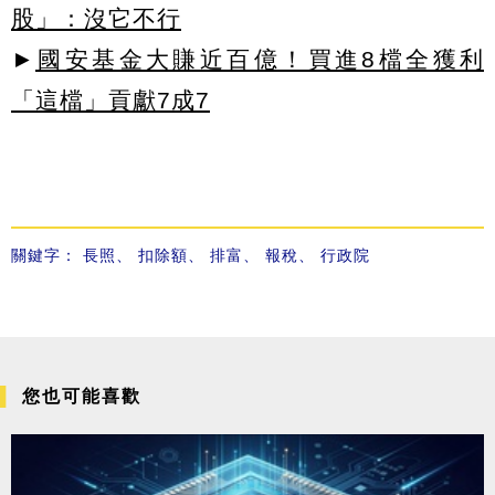
股」：沒它不行
►
國安基金大賺近百億！買進8檔全獲利
「這檔」貢獻7成7
關鍵字：
長照
、
扣除額
、
排富
、
報稅
、
行政院
您也可能喜歡