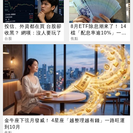
投信、外資都在買 台股卻
8月ETF除息潮來了！ 14
收黑？ 網嘆：沒人要玩了
檔「配息率逾10%」一次
台股
看
焦點
金牛座下弦月發威！ 4星座「越整理越有錢」一路旺運
到10月
焦點