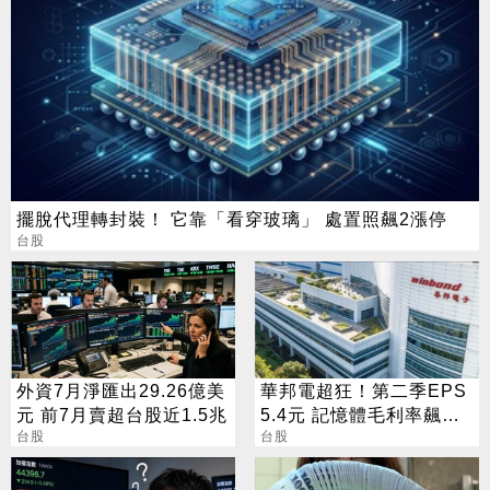
擺脫代理轉封裝！ 它靠「看穿玻璃」 處置照飆2漲停
台股
外資7月淨匯出29.26億美
華邦電超狂！第二季EPS
元 前7月賣超台股近1.5兆
5.4元 記憶體毛利率飆至
台股
70.3%
台股