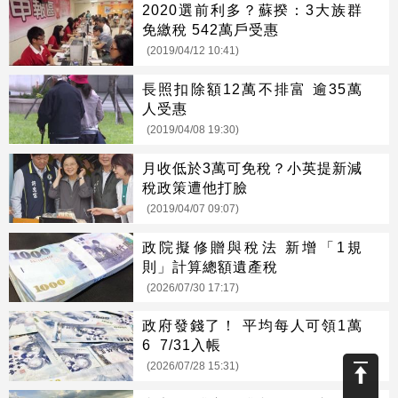
2020選前利多？蘇揆：3大族群
免繳稅 542萬戶受惠
(2019/04/12 10:41)
長照扣除額12萬不排富 逾35萬
人受惠
(2019/04/08 19:30)
月收低於3萬可免稅？小英提新減
稅政策遭他打臉
(2019/04/07 09:07)
政院擬修贈與稅法 新增「1規
則」計算總額遺產稅
(2026/07/30 17:17)
政府發錢了！ 平均每人可領1萬
6 7/31入帳
(2026/07/28 15:31)