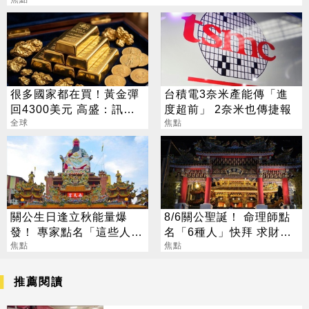
很多國家都在買！黃金彈
台積電3奈米產能傳「進
回4300美元 高盛：訊號
度超前」 2奈米也傳捷報
來了
全球
焦點
關公生日逢立秋能量爆
8/6關公聖誕！ 命理師點
發！ 專家點名「這些人」
名「6種人」快拜 求財求
別亂拜
焦點
職保平安
焦點
推薦閱讀