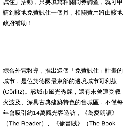
試住
」活動，只要填寫相關問券調查，就可申
請到該地免費試住一個月，相關費用將由該地
政府補助！
綜合外電報導，推出這個
「
免費試住
」
計畫的
城市，是位於德國最東部的邊境城市
哥利茲
(Görlitz)
。
該城市風光秀麗，還有未曾遭受戰
火波及
、
深具古典建築特色的舊城區，不僅每
年會吸引約
14萬觀光客造訪，
《
為愛朗讀
》
（
The Reader
）
、
《
偷書賊
》
（
The Book