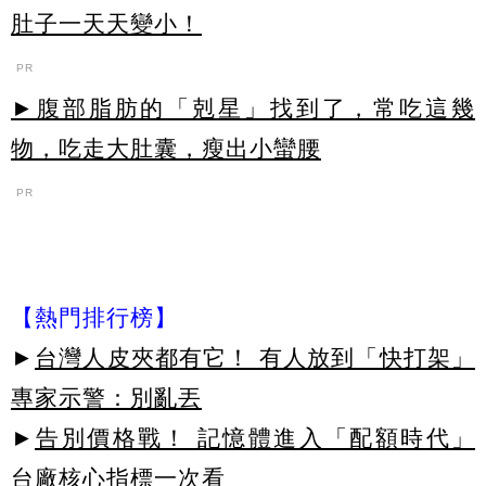
肚子一天天變小！
PR
►腹部脂肪的「剋星」找到了，常吃這幾
物，吃走大肚囊，瘦出小蠻腰
PR
【熱門排行榜】
►
台灣人皮夾都有它！ 有人放到「快打架」
專家示警：別亂丟
►
告別價格戰！ 記憶體進入「配額時代」
台廠核心指標一次看