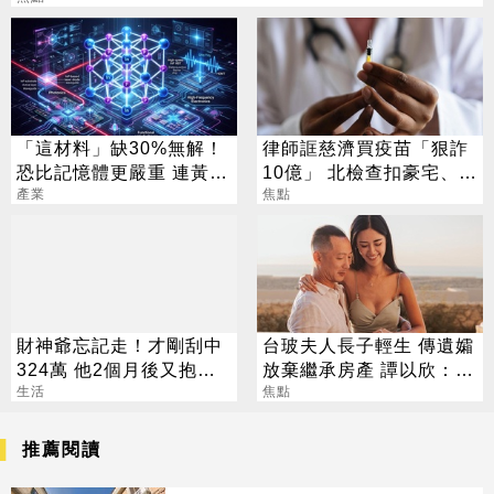
「這材料」缺30%無解！
律師誆慈濟買疫苗「狠詐
恐比記憶體更嚴重 連黃仁
10億」 北檢查扣豪宅、搜
勳都掏錢秒訂
產業
出158公斤黃金
焦點
財神爺忘記走！才剛刮中
台玻夫人長子輕生 傳遺孀
324萬 他2個月後又抱回
放棄繼承房產 譚以欣：不
3243萬
生活
實內容二次傷害
焦點
推薦閱讀