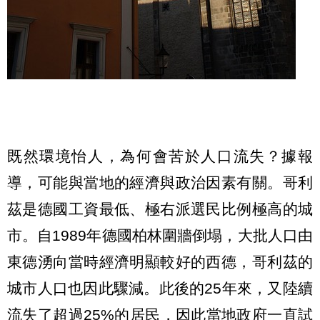
既然環境怡人，為何會苦於人口流失？據報
導，可能與當地的經濟與政治因素有關
。
哥利
茲
是德國工資最低
、
極右派選民比例極高的城
市
。
自
1989年德國柏林圍牆倒塌，大批人口由
東德湧向當時經濟明顯較好的西德，
哥利茲
的
城市
人口也因此驟減
。
此後的25年來，又陸續
流失了超過25%的居民，因此當地政府一直試