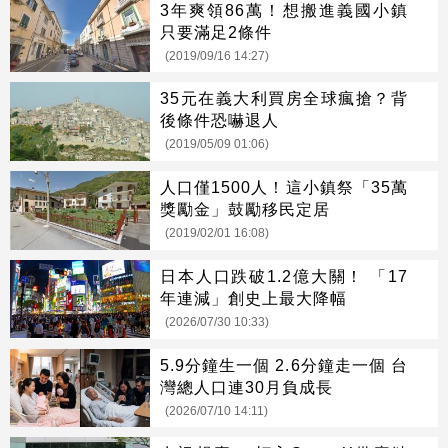
3年爽領86萬！想搬進義國小鎮
只要滿足2條件
(2019/09/16 14:27)
35元在義大利買房全球瘋搶？背
後條件恐嚇退人
(2019/05/09 01:06)
人口僅1500人！這小鎮祭「35萬
獎勵金」鼓勵移民定居
(2019/02/01 16:08)
日本人口跌破1.2億大關！ 「17
年連減」創史上最大降幅
(2026/07/30 10:33)
5.9分鐘生一個 2.6分鐘走一個 台
灣總人口連30月負成長
(2026/07/10 14:11)