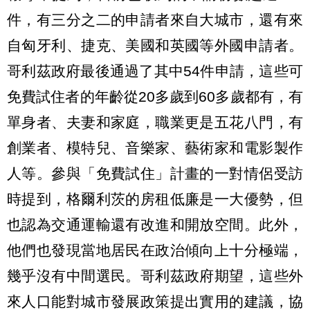
件，有三分之二的申請者來自大城市，還有來
自匈牙利、捷克、美國和英國等外國申請者。
哥利茲
政府
最後通過了其中54件申請，這些可
免費試住者的年齡從20多歲到60多歲都有，有
單身者、夫妻和家庭，職業更是五花八門，有
創業者、模特兒、音樂家、藝術家和電影製作
人等。參與
「
免費試住
」
計畫的一對情侶受訪
時提到，
格
爾
利茨的房租低廉是一大優勢，但
也認為交通運輸還有改進和開放空間
。此外，
他們也發現當地居民在政治傾向上十分極端，
幾乎沒有中間選民。哥利茲政府期望，這些外
來人口能對城市發展政策提出實用的建議，協