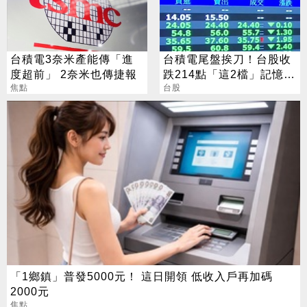
台積電3奈米產能傳「進
台積電尾盤挨刀！台股收
度超前」 2奈米也傳捷報
跌214點「這2檔」記憶體
焦點
逆勢收漲停
台股
「1鄉鎮」普發5000元！ 這日開領 低收入戶再加碼
2000元
焦點