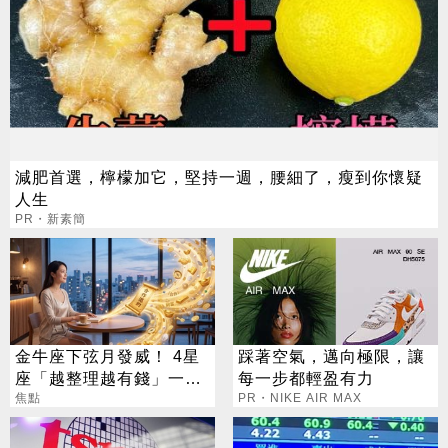
減肥首選，檸檬加它，堅持一週，腰細了，瘦到你懷疑
人生
PR・新素簡
金牛座下弦月發威！ 4星
踩著空氣，邁向極限，讓
座「越整理越有錢」一路
每一步都輕盈有力
旺運到10月
焦點
PR・NIKE AIR MAX