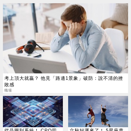
考上頂大就贏？ 他見「路邊1景象」破防：說不清的挫
敗感
職場
從晶圓到系統！ CPO四
立秋好運來了！ 5星座貴