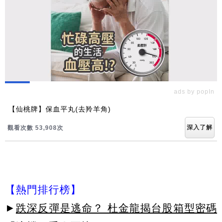
ads by popIn
【仙桃牌】保血平丸(去羚羊角)
深入了解
觀看次數 53,908次
【熱門排行榜】
►
跌深反彈是逃命？ 杜金龍揭台股箱型密碼