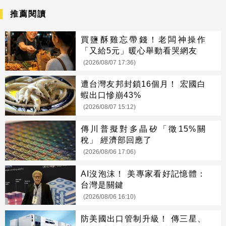
推薦閱讀
買鹽酥雞忘帶錢！老闆神操作
「又給5元」暖心舉動看哭網友
(2026/08/07 17:36)
遭台灣友邦封鎖16個月！ 宏國白
蝦出口慘崩43%
(2026/08/07 15:12)
傳川普擬對多晶矽「徵15%關
稅」 經濟部回應了
(2026/08/06 17:06)
AI沒泡沫！ 美專家看好記憶體：
台灣是關鍵
(2026/08/06 16:10)
防美國出口管制升級！ 傳三星、