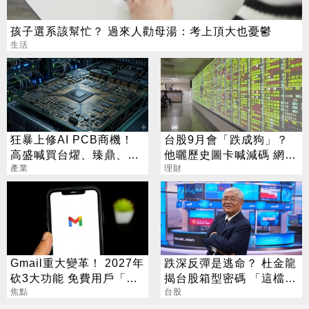
孩子選系該幫忙？ 過來人勸母湯：考上頂大也憂鬱
生活
狂暴上修AI PCB商機！
台股9月會「跌成狗」？
高盛喊買台燿、臻鼎、台
他曬歷史圖卡喊減碼 網看
產業
光電 目標價曝光
法兩極
理財
Gmail重大變革！ 2027年
跌深反彈是逃命？ 杜金龍
砍3大功能 免費用戶「這
揭台股箱型密碼 「這檔」
好康」不能用了
焦點
手腳要快
台股