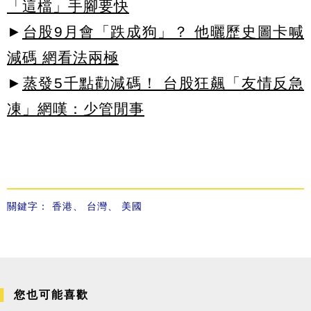
「這檔」手腳要快
►
台股9月會「跌成狗」？ 他曬歷史圖卡喊
減碼 網看法兩極
►
蒸發5千點勸減碼！ 台股狂飆「友情反急
凍」網嘆：少管閒事
關鍵字：
香港
、
台灣
、
美國
您也可能喜歡