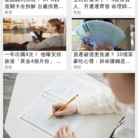
道關卡全拆解 台廠供應鏈
人、升遷運齊發 命理師：
陣容曝光
產業
把握黃金轉運期
焦點
一年出國4次！ 他曝安排
資產破億更焦慮？ 10億富
旅遊「黃金4個月份」 卡
豪吐心聲：拚命賺錢是在
對整年活在期待中
焦點
「超度自己」
理財