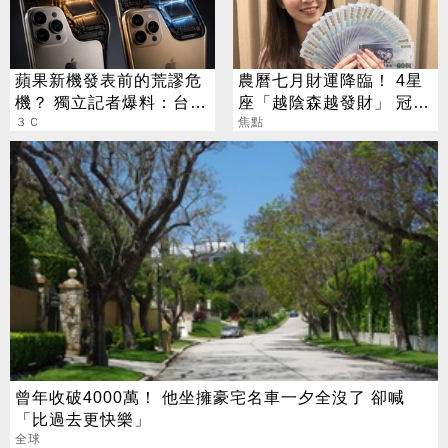
蘋果新機發表前的荒謬危
農曆七月財運降臨！ 4星
機？ 獨立記者爆料：台積
座「越陰森越發財」 冠軍
電在等DRAM
３Ｃ
賺到翻
焦點
曾年收破4000萬！ 他坐擁豪宅名車一夕全沒了 卻喊
「比過去更快樂」
全球