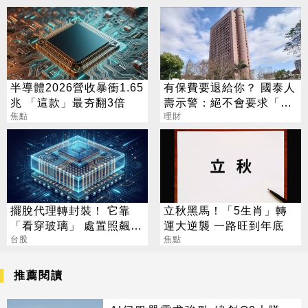
半導體2026營收暴衝1.65
有保費要退給你？ 國泰人
兆 「這款」最夯翻3倍
壽示警：絕不會要求「這
焦點
2事」
理財
擺脫代理轉封裝！ 它靠
立秋黑馬！「5生肖」轉
「看穿玻璃」 處置照飆2
運大逆襲 一路旺到年底
漲停
台股
焦點
推薦閱讀