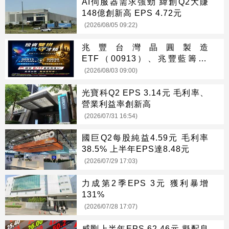
AI伺服器需求強勁 緯創Q2大賺
148億創新高 EPS 4.72元
(2026/08/05 09:22)
兆豐台灣晶圓製造
ETF（00913）、兆豐藍籌30
ETF（00690） 最新配息時程出
(2026/08/03 09:00)
爐 8/17前買進可參與收益分配
光寶科Q2 EPS 3.14元 毛利率、
營業利益率創新高
(2026/07/31 16:54)
國巨Q2每股純益4.59元 毛利率
38.5% 上半年EPS達8.48元
(2026/07/29 17:03)
力成第2季EPS 3元 獲利暴增
131%
(2026/07/28 17:07)
威剛上半年EPS 62.46元 擬配息