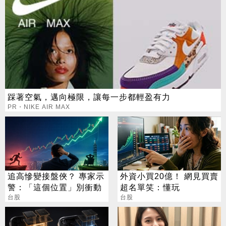
踩著空氣，邁向極限，讓每一步都輕盈有力
PR・NIKE AIR MAX
追高慘變接盤俠？ 專家示
外資小買20億！ 網見買賣
警：「這個位置」別衝動
超名單笑：懂玩
台股
台股