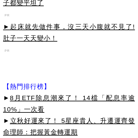
子都變平坦了
PR
►起床就先做件事，沒三天小腹就不見了!
肚子一天天變小！
PR
【熱門排行榜】
►
8月ETF除息潮來了！ 14檔「配息率逾
10%」一次看
►
立秋好運來了！ 5星座貴人、升遷運齊發
命理師：把握黃金轉運期