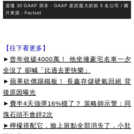
道瓊 30 GAAP 與非 - GAAP 差距最大的前 5 名公司 / 圖
片來源：Factset
【往下看更多】
►
曾年收破4000萬！ 他坐擁豪宅名車一夕
全沒了 卻喊「比過去更快樂」
►
蘋果砍價踢鐵板！ 長鑫存儲硬氣回絕 背
後原因曝光
►
費半4天強彈16%穩了？ 策略師示警：同
塊石頭不會絆2次
►檸檬搭配它，臉上斑點全部消失了，小肚