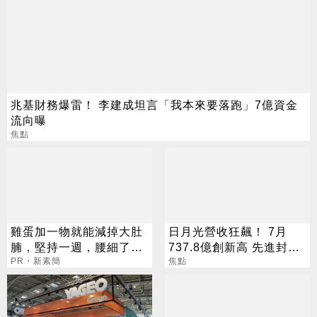
兆基財務爆雷！ 李建成坦言「我本來要落跑」7億資金
流向曝
焦點
雞蛋加一物就能減掉大肚
日月光營收狂飆！ 7月
腩，堅持一週，腰細了，
737.8億創新高 先進封測
瘦到你懷疑人生！
PR・新素簡
需求炸裂
焦點