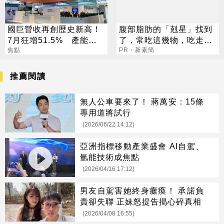
國巨營收再創歷史新高！
腹部脂肪的「剋星」找到
7月狂增51.5% 產能利
了，常吃這幾物，吃走大
用率飆破9成
焦點
肚囊，瘦出小蠻腰
PR・新素簡
推薦閱讀
無人公車要來了！ 蔣萬安：15條
專用道將試行
(2026/06/22 14:12)
亞洲指標移動產業盛會 AI自駕、
氫能技術成焦點
(2026/04/16 17:12)
男友自駕害她終身癱瘓！ 承諾負
責卻失聯 正妹怒提告揭心碎真相
(2026/04/08 16:55)