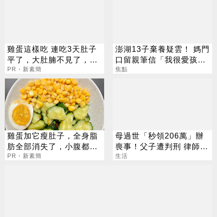
雞蛋這樣吃 連吃3天肚子
澎湖13子棄養疑雲！ 媽門
平了，大肚腩不見了，脂
口留親筆信「我很愛孩
肪沒了！
PR・新素簡
子」：請還我們平靜生活
焦點
雞蛋加它瘦肚子，全身脂
母過世「秒領206萬」辦
肪全部消失了，小腹都平
喪事！父子遭判刑 律師：
坦了
PR・新素簡
搶錢先下手是罪
生活