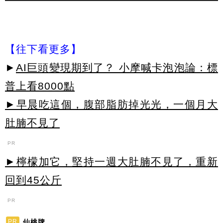
【往下看更多】
►
AI巨頭變現期到了？ 小摩喊卡泡泡論：標
普上看8000點
►早晨吃這個，腹部脂肪掉光光，一個月大
肚腩不見了
PR
►檸檬加它，堅持一週大肚腩不見了，重新
回到45公斤
PR
仙桃牌
PR