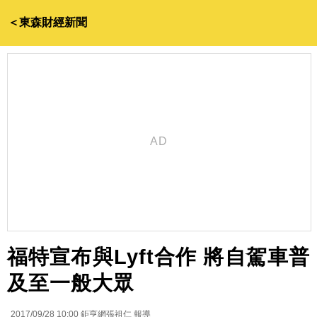
＜東森財經新聞
福特宣布與Lyft合作 將自駕車普
及至一般大眾
2017/09/28 10:00
鉅亨網張祖仁 報導