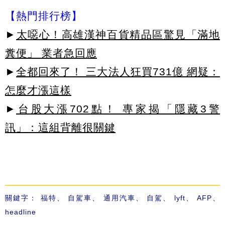
【熱門排行榜】
►
太噁心！高雄漢神百貨精品區驚見「滿地
糞便」 業者急回應
►
全都回來了！ 三大法人狂買731億 網疑：
怎麼才漲這樣
►
台股大漲702點！ 專家揭「隱藏3警
訊」：這組背離很關鍵
關鍵字：
福特
、
自駕車
、
通用汽車
、
自駕
、
lyft
、
AFP
、
headline