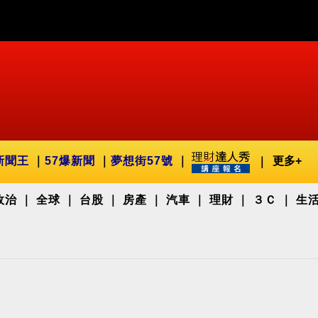
新聞王
57爆新聞
夢想街57號
更多+
政治
全球
台股
房產
汽車
理財
３Ｃ
生