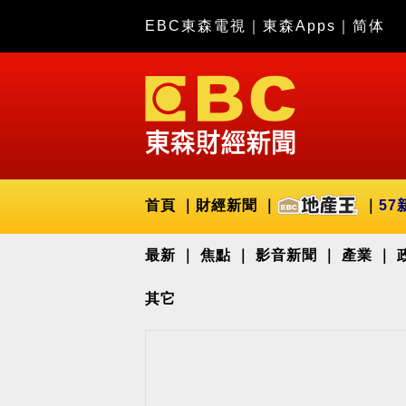
EBC東森電視
｜
東森Apps
｜
简体
首頁
財經新聞
57
最新
焦點
影音新聞
產業
其它