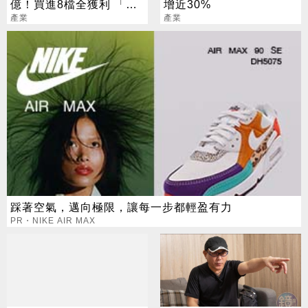
億！買進8檔全獲利 「這
增近30%
檔」貢獻逾7成7
產業
產業
踩著空氣，邁向極限，讓每一步都輕盈有力
PR・NIKE AIR MAX