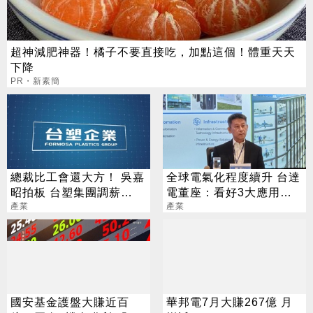
超神減肥神器！橘子不要直接吃，加點這個！體重天天
下降
PR・新素簡
總裁比工會還大方！ 吳嘉
全球電氣化程度續升 台達
昭拍板 台塑集團調薪
電董座：看好3大應用需
4.5%
產業
求
產業
國安基金護盤大賺近百
華邦電7月大賺267億 月