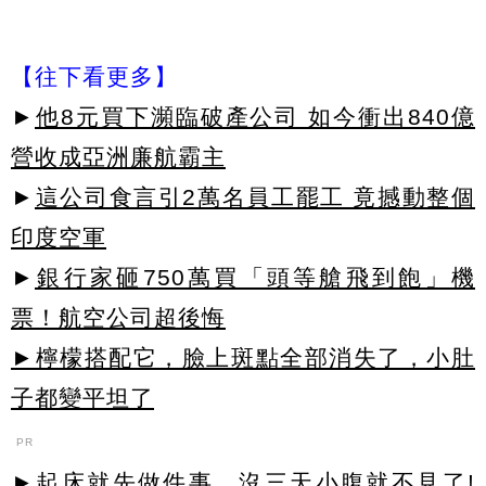
【往下看更多】
►
他8元買下瀕臨破產公司 如今衝出840億
營收成亞洲廉航霸主
►
這公司食言引2萬名員工罷工 竟撼動整個
印度空軍
►
銀行家砸750萬買「頭等艙飛到飽」機
票！航空公司超後悔
►檸檬搭配它，臉上斑點全部消失了，小肚
子都變平坦了
PR
►起床就先做件事，沒三天小腹就不見了!