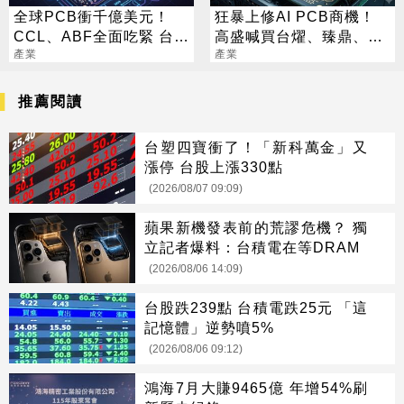
全球PCB衝千億美元！
狂暴上修AI PCB商機！
CCL、ABF全面吃緊 台廠
高盛喊買台燿、臻鼎、台
迎兆元商機
產業
產業
光電 目標價曝光
推薦閱讀
台塑四寶衝了！「新科萬金」又
漲停 台股上漲330點
(2026/08/07 09:09)
蘋果新機發表前的荒謬危機？ 獨
立記者爆料：台積電在等DRAM
(2026/08/06 14:09)
台股跌239點 台積電跌25元 「這
記憶體」逆勢噴5%
(2026/08/06 09:12)
鴻海7月大賺9465億 年增54%刷