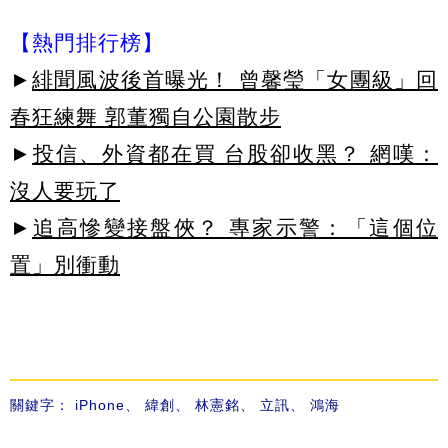
【熱門排行榜】
►
緋聞風波後首曝光！ 曾馨瑩「女團級」回
春狂練舞 郭董獨自公園散步
►
投信、外資都在買 台股卻收黑？ 網嘆：
沒人要玩了
►
追高慘變接盤俠？ 專家示警：「這個位
置」別衝動
關鍵字：
iPhone
、
緯創
、
林憲銘
、
立訊
、
鴻海