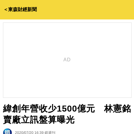
＜東森財經新聞
緯創年營收少1500億元 林憲銘
賣廠立訊盤算曝光
2020/07/20 16:39
鏡週刊