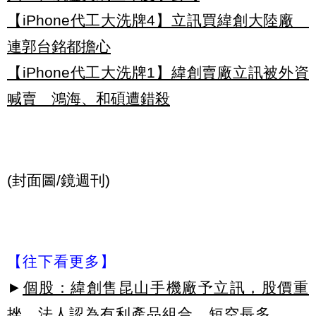
【iPhone代工大洗牌4】立訊買緯創大陸廠
連郭台銘都擔心
【iPhone代工大洗牌1】緯創賣廠立訊被外資
喊賣 鴻海、和碩遭錯殺
(封面圖/鏡週刊)
【往下看更多】
►
個股：緯創售昆山手機廠予立訊，股價重
挫，法人認為有利產品組合，短空長多