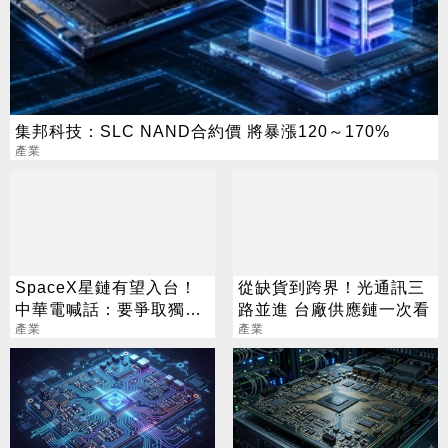
集邦科技：SLC NAND合約價 將暴漲120～170%
產業
SpaceX星鏈有望入台！
從缺貨到跨界！光通訊三
中華電喊話：要爭取獨家
路並進 台廠供應鏈一次看
代理
產業
產業