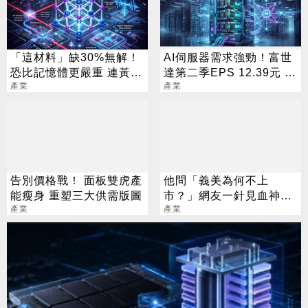
「這材料」缺30%無解！
AI伺服器需求強勁！富世
恐比記憶體更嚴重 連黃仁
達第二季EPS 12.39元 年
勳都掏錢秒訂
產業
增1.57倍
產業
告別價格戰！ 面板雙虎產
他問「義美為何不上
能瘦身 重塑三大供需版圖
市？」網友一針見血神解
產業
析
產業