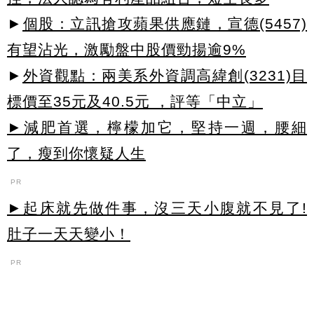
►
個股：立訊搶攻蘋果供應鏈，宣德(5457)
有望沾光，激勵盤中股價勁揚逾9%
►
外資觀點：兩美系外資調高緯創(3231)目
標價至35元及40.5元 ，評等「中立」
►減肥首選，檸檬加它，堅持一週，腰細
了，瘦到你懷疑人生
PR
►起床就先做件事，沒三天小腹就不見了!
肚子一天天變小！
PR