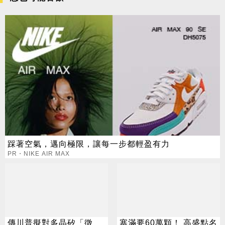
踩著空氣，邁向極限，讓每一步都輕盈有力
PR・NIKE AIR MAX
傳川普擬對多晶矽「徵
塞滿要60萬顆！ 高盛點名