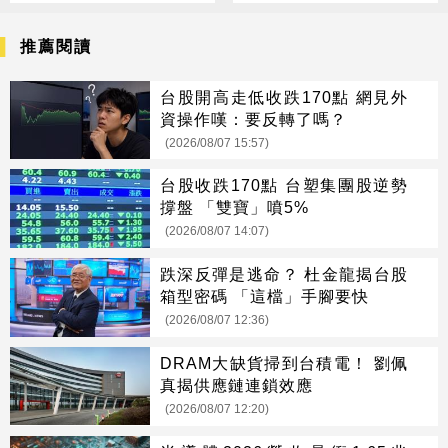
推薦閱讀
台股開高走低收跌170點 網見外
資操作嘆：要反轉了嗎？
(2026/08/07 15:57)
台股收跌170點 台塑集團股逆勢
撐盤 「雙寶」噴5%
(2026/08/07 14:07)
跌深反彈是逃命？ 杜金龍揭台股
箱型密碼 「這檔」手腳要快
(2026/08/07 12:36)
DRAM大缺貨掃到台積電！ 劉佩
真揭供應鏈連鎖效應
(2026/08/07 12:20)