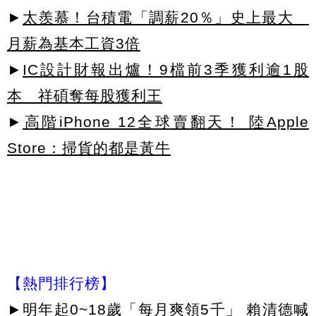
►
太羨慕！台積電「調薪20％」史上最大
月薪為基本工資3倍
►
IC設計財報出爐！9檔前3季獲利逾1股
本 祥碩奪每股獲利王
►
高階iPhone 12全球賣翻天！ 陸Apple
Store：掃貨的都是黃牛
【熱門排行榜】
►
明年起0~18歲「每月爽領5千」 賴清德喊