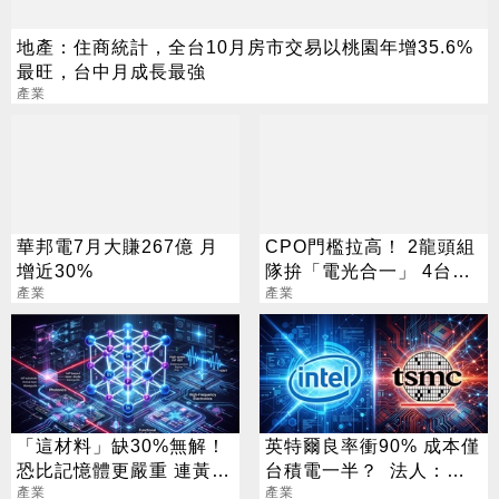
地產：住商統計，全台10月房市交易以桃園年增35.6%
最旺，台中月成長最強
產業
華邦電7月大賺267億 月
CPO門檻拉高！ 2龍頭組
增近30%
隊拚「電光合一」 4台廠
產業
暗中卡位
產業
「這材料」缺30%無解！
英特爾良率衝90% 成本僅
恐比記憶體更嚴重 連黃仁
台積電一半？ 法人：「3
勳都掏錢秒訂
產業
台廠」機會來了
產業