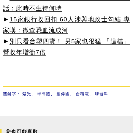
話：此時不生待何時
►
15家銀行收回扣 60人涉與地政士勾結 專
家嘆：徹查恐血流成河
►
別只看台塑四寶！ 另5家也很猛 「這檔」
營收年增衝7倍
關鍵字：
紫光
、
半導體
、
趙偉國
、
台積電
、
聯發科
您也可能喜歡