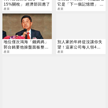
15%關稅」 經濟部回應了
它是「下一個記憶體」 漲
產業
價5%利潤狂飆37%
產業
地位僅次鴻海「錢媽媽」
別人家的年終從沒讓你失
郭台銘要他操盤面板整併
望！這家公司每人領4千
大業
產業
萬
產業