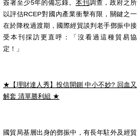
簽署至少5年的備忘錄。
本刊
調查，政府之所
以評估RCEP對國內產業衝擊有限，關鍵之一
在於降稅過渡期，國際經貿談判老手鄧振中接
受本刊採訪更直呼：「沒看過這種貿易協
定！」
★【理財達人秀】投信開鍘 中小不妙? 回血又
解套 清單勝利組
★
國貿局基層出身的鄧振中，有長年駐外及經貿