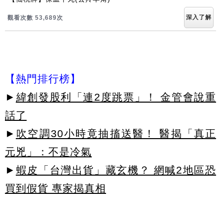
深入了解
觀看次數 53,690次
【熱門排行榜】
►
緯創發股利「連2度跳票」！ 金管會說重
話了
►
吹空調30小時竟抽搐送醫！ 醫揭「真正
元兇」：不是冷氣
►
蝦皮「台灣出貨」藏玄機？ 網喊2地區恐
買到假貨 專家揭真相