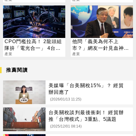
存：明年會更缺
4.5%
CPO門檻拉高！ 2龍頭組
他問「義美為何不上
隊拚「電光合一」 4台廠
市？」網友一針見血神解
暗中卡位
產業
析
產業
推薦閱讀
美媒曝「台美關稅15%」？ 經貿
辦回應了
(2026/01/13 11:25)
台美關稅談判最後衝刺！ 經貿辦
推「台灣模式」3重點、5議題
(2025/12/01 08:14)