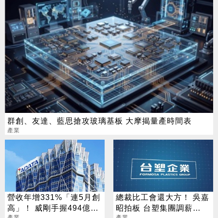
群創、友達、藍思搶攻玻璃基板 大摩揭量產時間表
產業
營收年增331%「連5月創
總裁比工會還大方！ 吳嘉
高」！ 威剛手握494億庫
昭拍板 台塑集團調薪
產業
產業