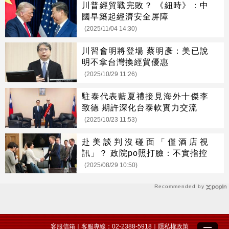
川普經貿戰完敗？ 《紐時》：中
國早築起經濟安全屏障
(2025/11/04 14:30)
川習會明將登場 蔡明彥：美已說
明不拿台灣換經貿優惠
(2025/10/29 11:26)
駐泰代表藍夏禮接見海外十傑李
致德 期許深化台泰軟實力交流
(2025/10/23 11:53)
赴美談判沒碰面「僅酒店視
訊」？ 政院po照打臉：不實指控
(2025/08/29 10:50)
Recommended by
客服信箱
｜客服專線：02-2388-5918｜
隱私權政策