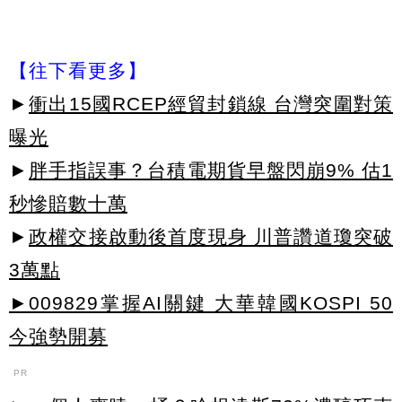
【往下看更多】
►
衝出15國RCEP經貿封鎖線 台灣突圍對策
曝光
►
胖手指誤事？台積電期貨早盤閃崩9% 估1
秒慘賠數十萬
►
政權交接啟動後首度現身 川普讚道瓊突破
3萬點
►009829掌握AI關鍵 大華韓國KOSPI 50
今強勢開募
PR