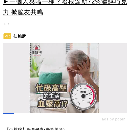
►一個人爽嗑一桶？哈根達斯72%濃醇巧克
力 掀脆友共鳴
PR
仙桃牌
PR
ads by popIn
【仙桃牌】保血平丸(去羚羊角)