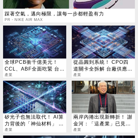
踩著空氣，邁向極限，讓每一步都輕盈有力
PR・NIKE AIR MAX
全球PCB衝千億美元！
從晶圓到系統！ CPO四
CCL、ABF全面吃緊 台廠
道關卡全拆解 台廠供應鏈
迎兆元商機
產業
陣容曝光
產業
矽光子也無法取代！ AI算
兩岸內捲出現新轉折！ 謝
力背後的「神仙材料」 這
金河：「這產業」已見到
幾家默默爆賺
產業
曙光
產業