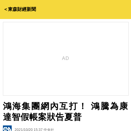
＜東森財經新聞
鴻海集團網內互打！ 鴻騰為康
達智假帳案狀告夏普
2021/10/20 15:37
中央社