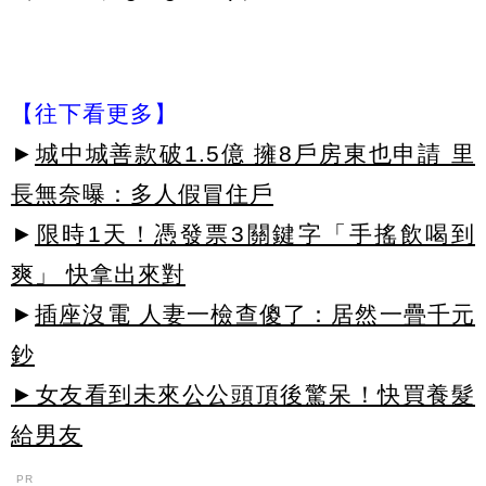
【往下看更多】
►
城中城善款破1.5億 擁8戶房東也申請 里
長無奈曝：多人假冒住戶
►
限時1天！憑發票3關鍵字「手搖飲喝到
爽」 快拿出來對
►
插座沒電 人妻一檢查傻了：居然一疊千元
鈔
►女友看到未來公公頭頂後驚呆！快買養髮
給男友
PR