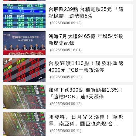
台股跌239點 台積電跌25元 「這
記憶體」逆勢噴5%
(2026/08/06 09:12)
鴻海7月大賺9465億 年增54%刷
新歷史紀錄
(2026/08/05 16:01)
台股狂噴1410點！聯發科重返
4000元 PCB一票攻漲停
(2026/08/05 09:13)
加權下跌300點 櫃買勁揚1.3%！
「這檔PCB」連3天漲停
(2026/08/04 09:12)
聯發科、日月光又漲停！ 華邦
電、南亞科、國巨也亮燈 台股漲
230點
(2026/08/03 09:11)