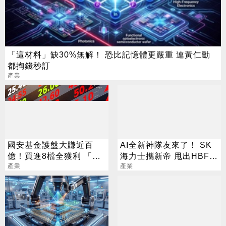
「這材料」缺30%無解！ 恐比記憶體更嚴重 連黃仁勳
都掏錢秒訂
產業
國安基金護盤大賺近百
AI全新神隊友來了！ SK
億！買進8檔全獲利 「這
海力士攜新帝 甩出HBF黑
檔」貢獻逾7成7
產業
科技
產業