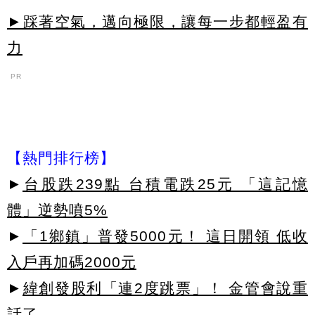
►踩著空氣，邁向極限，讓每一步都輕盈有
力
PR
【熱門排行榜】
►
台股跌239點 台積電跌25元 「這記憶
體」逆勢噴5%
►
「1鄉鎮」普發5000元！ 這日開領 低收
入戶再加碼2000元
►
緯創發股利「連2度跳票」！ 金管會說重
話了