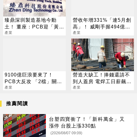
臻鼎深圳製造基地今動
營收年增331%「連5月創
土！ 董座：PCB迎「黃金
高」！ 威剛手握494億庫
十年」
產業
存：明年會更缺
產業
9100億巨浪要來了！
營造大缺工！捧錢還請不
PCB大反攻 「2檔」關門
到人蓋房 電焊工日薪飆破
鎖漲停
產業
萬
產業
推薦閱讀
台塑四寶衝了！「新科萬金」又
漲停 台股上漲330點
(2026/08/07 09:09)