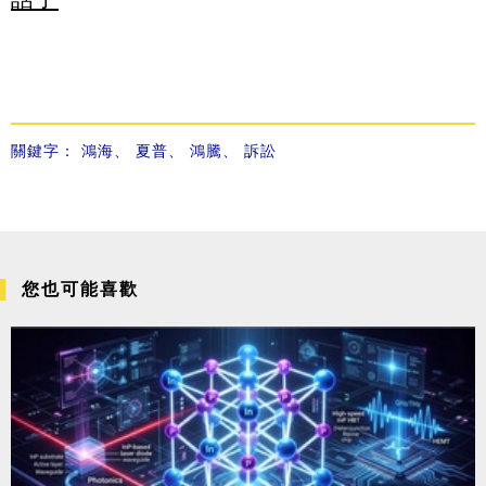
關鍵字：
鴻海
、
夏普
、
鴻騰
、
訴訟
您也可能喜歡