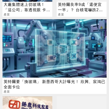
大廠集體迷上切玻璃！
英特爾良率9成「還便宜
「這公司」靠透視眼 卡位
一半」？ 台積電嚇跌2%
先進封裝賽道
產業
專家揭數字背後真相
產業
英特爾要「換玻璃」 新墨西哥大計曝光！ 欣興、宸鴻已
全面卡位
產業