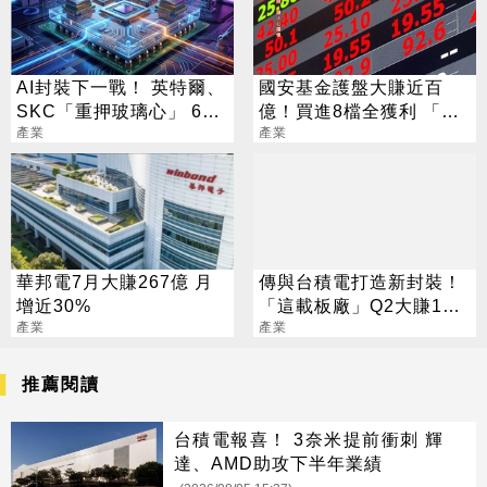
AI封裝下一戰！ 英特爾、
國安基金護盤大賺近百
SKC「重押玻璃心」 6台
億！買進8檔全獲利 「這
廠加速拚上位
產業
檔」貢獻逾7成7
產業
華邦電7月大賺267億 月
傳與台積電打造新封裝！
增近30%
「這載板廠」Q2大賺124
產業
億創新高
產業
推薦閱讀
台積電報喜！ 3奈米提前衝刺 輝
達、AMD助攻下半年業績