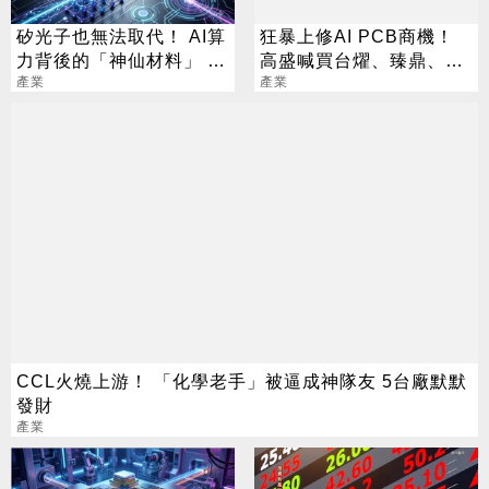
矽光子也無法取代！ AI算
狂暴上修AI PCB商機！
力背後的「神仙材料」 這
高盛喊買台燿、臻鼎、台
幾家默默爆賺
產業
產業
光電 目標價曝光
CCL火燒上游！ 「化學老手」被逼成神隊友 5台廠默默
發財
產業