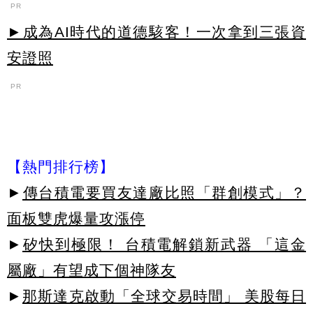
PR
►成為AI時代的道德駭客！一次拿到三張資
安證照
PR
【熱門排行榜】
►
傳台積電要買友達廠比照「群創模式」？
面板雙虎爆量攻漲停
►
矽快到極限！ 台積電解鎖新武器 「這金
屬廠」有望成下個神隊友
►
那斯達克啟動「全球交易時間」 美股每日