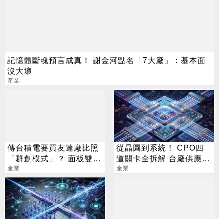
記憶體斷魂預言成真！ 謝金河點名「7大廠」：基本面
沒大壞
產業
傳台積電要買友達廠比照
從晶圓到系統！ CPO四
「群創模式」？ 面板雙虎
道關卡全拆解 台廠供應鏈
爆量攻漲停
產業
陣容曝光
產業