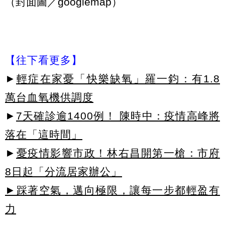
（封面圖／googlemap）
【往下看更多】
►
輕症在家憂「快樂缺氧」羅一鈞：有1.8
萬台血氧機供調度
►
7天確診逾1400例！ 陳時中：疫情高峰將
落在「這時間」
►
憂疫情影響市政！林右昌開第一槍：市府
8日起「分流居家辦公」
►踩著空氣，邁向極限，讓每一步都輕盈有
力