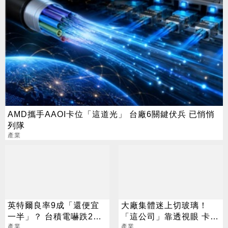
AMD攜手AAOI卡位「這道光」 台廠6關鍵伏兵 已悄悄
列隊
產業
英特爾良率9成「還便宜
大廠集體迷上切玻璃！
一半」？ 台積電嚇跌2%
「這公司」靠透視眼 卡位
專家揭數字背後真相
產業
先進封裝賽道
產業