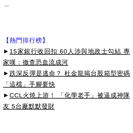
PR
【熱門排行榜】
►
15家銀行收回扣 60人涉與地政士勾結 專
家嘆：徹查恐血流成河
►
跌深反彈是逃命？ 杜金龍揭台股箱型密碼
「這檔」手腳要快
►
CCL火燒上游！ 「化學老手」被逼成神隊
友 5台廠默默發財