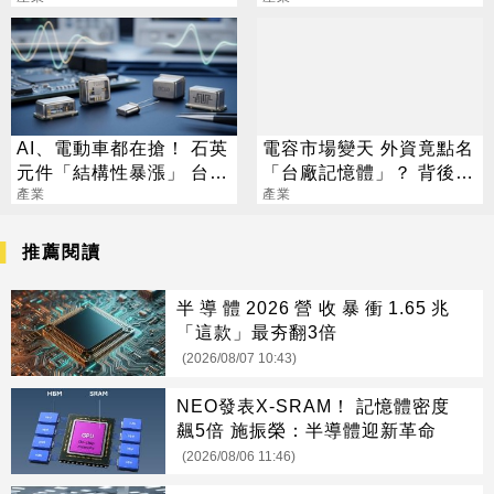
AI、電動車都在搶！ 石英
電容市場變天 外資竟點名
元件「結構性暴漲」 台廠
「台廠記憶體」？ 背後關
6雄訂單排到明年
產業
鍵法人全說了
產業
推薦閱讀
半導體2026營收暴衝1.65兆
「這款」最夯翻3倍
(2026/08/07 10:43)
NEO發表X-SRAM！ 記憶體密度
飆5倍 施振榮：半導體迎新革命
(2026/08/06 11:46)