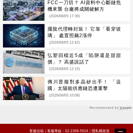
FCC一刀切？ AI資料中心斷鏈危
機來襲 台廠將成關鍵解方
(2026/08/05 17:39)
擺脫代理轉封裝！ 它靠「看穿玻
璃」 處置照飆2漲停
(2026/08/05 12:42)
弘塑回檔近5成「陷阱還是甜甜
價」？ 高盛說話了
(2026/08/05 12:15)
傳川普擬對多晶矽出手！ 「這
國」太陽能供應鏈恐遭重擊
(2026/08/05 10:08)
Recommended by
客服信箱
｜客服專線：02-2388-5918｜
隱私權政策