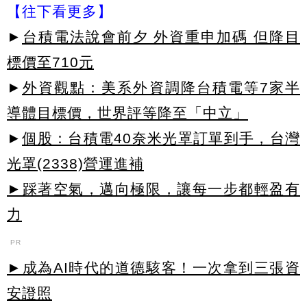
【往下看更多】
►
台積電法說會前夕 外資重申加碼 但降目
標價至710元
►
外資觀點：美系外資調降台積電等7家半
導體目標價，世界評等降至「中立」
►
個股：台積電40奈米光罩訂單到手，台灣
光罩(2338)營運進補
►踩著空氣，邁向極限，讓每一步都輕盈有
力
PR
►成為AI時代的道德駭客！一次拿到三張資
安證照