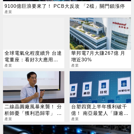
9100億巨浪要來了！ PCB大反攻 「2檔」關門鎖漲停
產業
全球電氣化程度續升 台達
華邦電7月大賺267億 月
電董座：看好3大應用需
增近30%
求
產業
產業
二線晶圓廠風暴來襲！ 分
台塑四寶上半年獲利破千
析師憂「獲利恐歸零」 聯
億！ 南亞最驚人「賺逾半
電回應了
產業
個股本」
產業