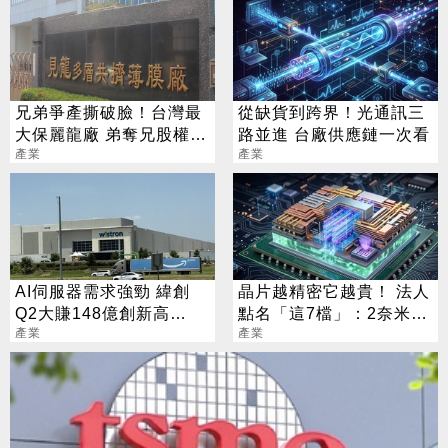
兄弟爭產撕破臉！台灣最
從缺貨到跨界！光通訊三
大保麗龍廠 弟奪兄股權鬧
路並進 台廠供應鏈一次看
上法院
產業
產業
AI伺服器需求強勁 緯創
晶片越精密它越貴！ 法人
Q2大賺148億創新高
點名「這7檔」：2奈米背
EPS 4.72元
產業
後隱形金礦
產業