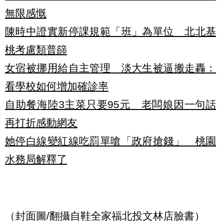
無限感慨
陳時中證實新停課規範「班」為單位 北北基
桃考慮類普篩
女宿被挪用給自主管理 淡大生被逼搬走轟：
看學校如何增加確診率
自助餐海陸3主菜只要95元 老闆娘因一句話
再打折感動網友
她停白線變紅線吃罰單嗆「政府搶錢」 桃園
水務局解釋了
（封面圖/翻攝自鞋全家福北投文林店臉書）