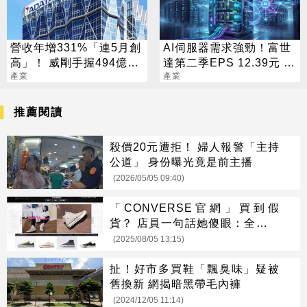
營收年增331%「連5月創
AI伺服器需求強勁！富世
高」！ 威剛手握494億庫
達第二季EPS 12.39元 年
存：明年會更缺
產業
增1.57倍
產業
推薦閱讀
殺價20元遭拒！ 婦人報警「主持
公道」 身份曝光竟是前主播
(2026/05/05 09:40)
「CONVERSE官網」買到假
貨？ 店員一句話她傻眼：全都仿
的
(2025/08/05 13:15)
扯！好市多買鞋「飄臭味」疑被
舊換新 網揭暗黑帶毛內褲
(2024/12/05 11:14)