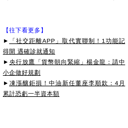
【往下看更多】
►
「社交距離APP」取代實聯制！1功能記
得開 遇確診就通知
►
央行放鷹「貨幣朝向緊縮」楊金龍：請中
小企做好規劃
►
凍漲釀鉅損！中油新任董座李順欽：4月
累計恐虧一半資本額