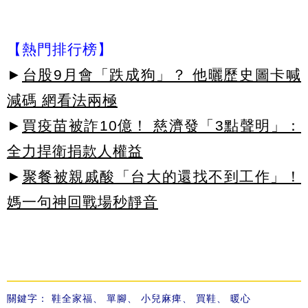
【熱門排行榜】
►
台股9月會「跌成狗」？ 他曬歷史圖卡喊
減碼 網看法兩極
►
買疫苗被詐10億！ 慈濟發「3點聲明」：
全力捍衛捐款人權益
►
聚餐被親戚酸「台大的還找不到工作」！
媽一句神回戰場秒靜音
關鍵字：
鞋全家福
、
單腳
、
小兒麻痺
、
買鞋
、
暖心