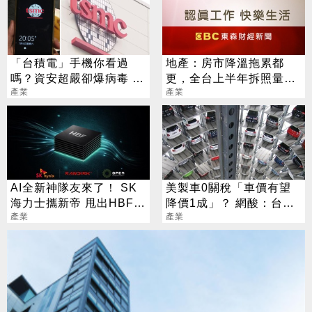
「台積電」手機你看過
地產：房市降溫拖累都
嗎？資安超嚴卻爆病毒 網
更，全台上半年拆照量創
憂內情不單純
產業
六年新低
產業
AI全新神隊友來了！ SK
美製車0關稅「車價有望
海力士攜新帝 甩出HBF黑
降價1成」？ 網酸：台灣
科技
產業
玩法加價賣
產業