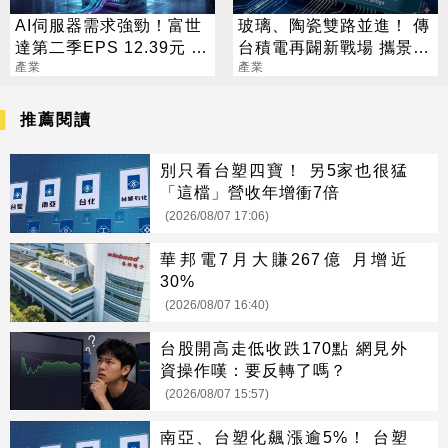
AI伺服器需求強勁！富世
玻璃、陶瓷雙路並進！ 傳
達第二季EPS 12.39元 年
台積電再闢新戰場 攜景碩
增1.57倍
產業
布局類EMIB
產業
推薦閱讀
別只看台塑四寶！ 另5家也很猛
「這檔」營收年增衝7倍
(2026/08/07 17:06)
華邦電7月大賺267億 月增近
30%
(2026/08/07 16:40)
台股開高走低收跌170點 網見外
資操作嘆：要反轉了嗎？
(2026/08/07 15:57)
南亞、台塑化飆漲逾5%！ 台塑