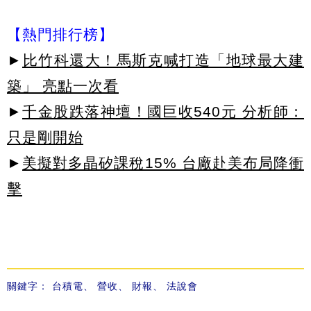
【熱門排行榜】
►
比竹科還大！馬斯克喊打造「地球最大建
築」 亮點一次看
►
千金股跌落神壇！國巨收540元 分析師：
只是剛開始
►
美擬對多晶矽課稅15% 台廠赴美布局降衝
擊
關鍵字：
台積電
、
營收
、
財報
、
法說會