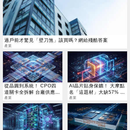
過戶前才驚見「壁刀煞」該買嗎？網給殘酷答案
產業
從晶圓到系統！ CPO四
AI晶片貼身保鑣！ 大摩點
道關卡全拆解 台廠供應鏈
名「這題材」大缺57% 3
陣容曝光
產業
檔隱藏新星曝光
產業