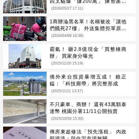
四叉貓爆「賺200萬」 陳智菡回
應了
(2026/05/27 17:11)
1商辦淪黑名單！名稱被改「讓他
們餓死27樓」 外送集體拒單原因
曝
(2026/04/08 16:38)
霸氣！ 砸2.8億現金「買整棟商
辦」 買家身分曝光
(2025/11/20 15:19)
僑外來台投資暴增五成！ 賴正
鎰：「科技廊帶」將完整形成
(2025/11/11 13:37)
不只豪車、商辦！ 還有43萬顆泰
達幣 桃園分署11/11公開拍賣
(2025/10/30 15:30)
傳房東趁修法「預先漲租」 內政
部澄清：與住宅市場無關