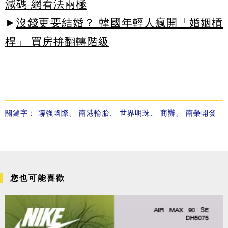
減碼 網看法兩極
►
沒錢更要結婚？ 韓國年輕人瘋開「婚姻槓
桿」 買房拚翻轉階級
關鍵字：
聯強國際
、
南港輪胎
、
世界明珠
、
商辦
、
南榮開發
您也可能喜歡