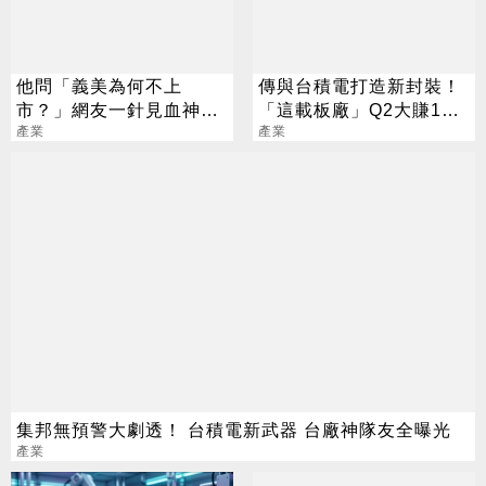
他問「義美為何不上
傳與台積電打造新封裝！
市？」網友一針見血神解
「這載板廠」Q2大賺124
析
產業
億創新高
產業
集邦無預警大劇透！ 台積電新武器 台廠神隊友全曝光
產業