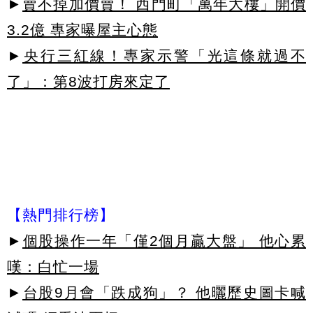
►
賣不掉加價賣！ 西門町「萬年大樓」開價
3.2億 專家曝屋主心態
►
央行三紅線！專家示警「光這條就過不
了」：第8波打房來定了
【熱門排行榜】
►
個股操作一年「僅2個月贏大盤」 他心累
嘆：白忙一場
►
台股9月會「跌成狗」？ 他曬歷史圖卡喊