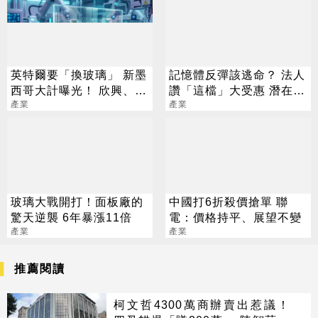
英特爾要「換玻璃」 新墨
記憶體反彈該逃命？ 法人
西哥大計曝光！ 欣興、宸
讚「這檔」大受惠 潛在漲
鴻已全面卡位
產業
幅66%
產業
玻璃大戰開打！面板廠的
中國打6折殺價搶單 聯
驚天逆襲 6年暴漲11倍
電：價格持平、展望不變
產業
產業
推薦閱讀
柯文哲4300萬商辦賣出惹議！