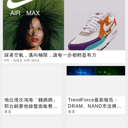
踩著空氣，邁向極限，讓每一步都輕盈有力
PR・NIKE AIR MAX
地位僅次鴻海「錢媽媽」
TrendForce最新報告：
郭台銘要他操盤面板整併
DRAM、NAND市況將分
大業
產業
道揚鑣
產業