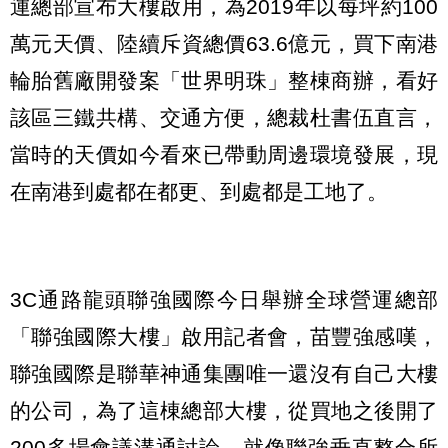
運總部宣布大樓啟用，為2019年以每坪約100
萬元天價、陸續斥資總價63.6億元，買下南港
輪胎舊廠開發案「世界明珠」整棟商辦，看好
該區三鐵共構、交通方便，總裁杜書伍直言，
當時的天價如今看來已帶動周邊環境發展，現
在南港到處都在都更、到處都是工地了。
3C通路龍頭聯強國際今日舉辦全球營運總部
「聯強國際大樓」啟用記者會，苗豐強感嘆，
聯強國際是聯華神通集團唯一還沒有自己大樓
的公司，為了這棟總部大樓，從買地之後開了
200多場會議溝通討論，就像聯強垂直整合所