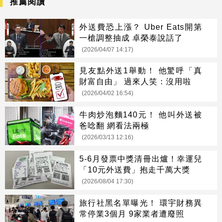
推薦閱讀
外送費恐上漲？ Uber Eats開第
一槍調整抽成 卓榮泰說話了
(2026/04/07 14:17)
見友點外送1舉動！ 他驚呼「真
財富自由」 過來人笑：沒用啦
(2026/04/02 16:54)
牛肉炒泡麵140元！ 他叫外送被
爸唸翻 網看法兩極
(2026/03/13 12:16)
5-6月發票中獎清冊出爐！幸運兒
「10元外送費」抱走千萬大獎
(2026/08/04 17:30)
旅行社黑名單曝光！ 環宇財務異
常停業3個月 9家業者遭廢照