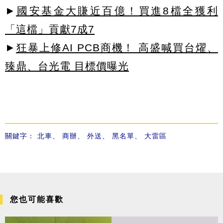
►
國安基金大賺近百億！買進8檔全獲利
「這檔」貢獻7成7
►
狂暴上修AI PCB商機！ 高盛喊買台燿、
臻鼎、台光電 目標價曝光
關鍵字：
北車
、
商辦
、
外送
、
黑名單
、
大雷區
您也可能喜歡