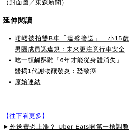
（封面圖／東森新聞）
延伸閱讀
峮峮被拍雙B車「溫馨接送」 小15歲
男團成員認違規：未來更注意行車安全
吃一頓鹹酥雞「6年才能從身體消失」
醫揭1代謝物釀發炎：恐致癌
原始連結
【往下看更多】
►
外送費恐上漲？ Uber Eats開第一槍調整