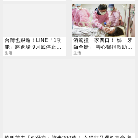
台灣也跟進！LINE「1功
酒駕撞一家四口！ 姊「牙
能」將退場 9月底停止服
齒全斷」 善心醫捐款助重
務
生活
建
生活
軟飯前夫「假發瘋」詐走200萬！ 女網紅又遇假富豪 養