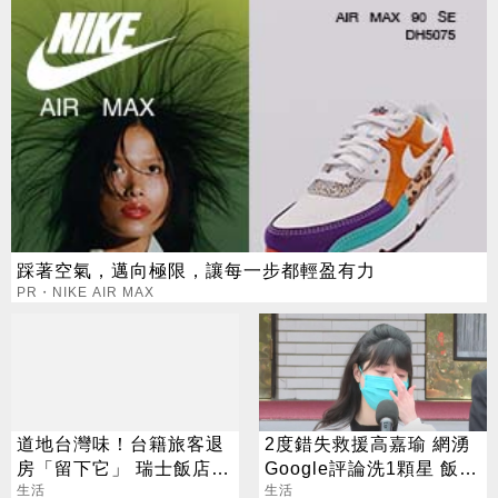
踩著空氣，邁向極限，讓每一步都輕盈有力
PR・NIKE AIR MAX
道地台灣味！台籍旅客退
2度錯失救援高嘉瑜 網湧
房「留下它」 瑞士飯店員
Google評論洗1顆星 飯店
工吃上癮
生活
回應了
生活