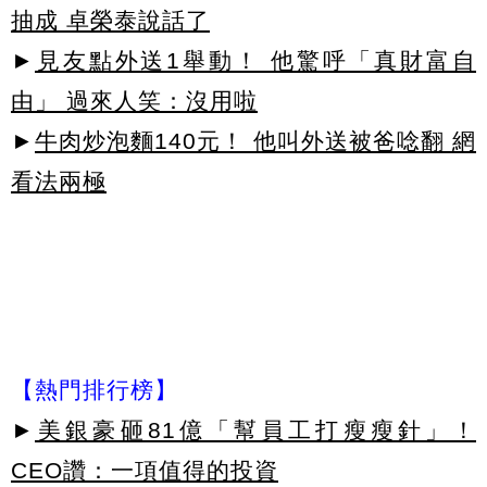
抽成 卓榮泰說話了
►
見友點外送1舉動！ 他驚呼「真財富自
由」 過來人笑：沒用啦
►
牛肉炒泡麵140元！ 他叫外送被爸唸翻 網
看法兩極
【熱門排行榜】
►
美銀豪砸81億「幫員工打瘦瘦針」！
CEO讚：一項值得的投資