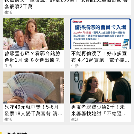
套殺噴2千萬
生活
曾馨瑩心碎？看郭台銘臉
不能再偷渡了！好市多宣
色近1月 爆多次進出醫院
布 4／1起實施「電子掃
生活
卡」入場
生活
只花49元就中獎！5-6月
男友孝親費少給2千！未
發票18人變千萬富翁 清冊
來婆婆找她討「不給逼分
下午公布
生活
手」網酸：吃相難看
生活