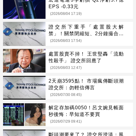
EPS -0.33元
(2026/08/04 17:19)
證交所下重手「處置股大解
禁」！關禁閉縮短、2分鐘撮合震
撼上路
(2026/08/03 17:54)
處置股賣不掉！ 王世堅轟「流動
性殺手」 證交所回應了
(2026/08/03 12:47)
2天崩3595點！ 市場瘋傳斷頭潮
證交所：勿輕信傳言
(2026/07/30 08:45)
解定存加碼0050！呂文婉見帳面
秒後悔：早知道不要買
(2026/07/29 09:41)
斷頭潮要來了？ 證交所澄清：風