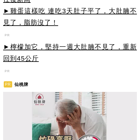
►雞蛋這樣吃 連吃3天肚子平了，大肚腩不
見了，脂肪沒了！
PR
►檸檬加它，堅持一週大肚腩不見了，重新
回到45公斤
PR
仙桃牌
PR