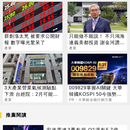
群創漲太兇 被要求公開財
只能做不能說！ 不只鴻海
報 數字曝光驚呆了
連義美都投資 謝金河讚：
產業
下個兆元產業
產業
3大產業營業氣候測驗點
009829掌握AI關鍵 大華
下滑 台經院：2月可能更
韓國KOSPI 50今強勢開
差
產業
募
PR・大華銀全能行銷方案
推薦閱讀
宏達電連3季虧損 Q2淨虧5.7億