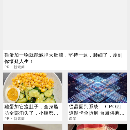
雞蛋加一物就能減掉大肚腩，堅持一週，腰細了，瘦到
你懷疑人生！
PR・新素簡
雞蛋加它瘦肚子，全身脂
從晶圓到系統！ CPO四
肪全部消失了，小腹都平
道關卡全拆解 台廠供應鏈
坦了
PR・新素簡
陣容曝光
產業