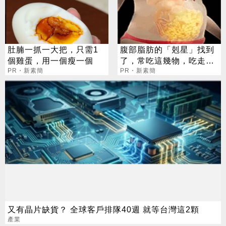
肚腩一抓一大把，只需1
腹部脂肪的「剋星」找到
個雞蛋，用一個瘦一個
了，常吃這幾物，吃走大
PR・新素簡
肚囊，瘦出小蠻腰
PR・新素簡
又有晶片缺貨？ 全球客戶排隊40週 就等台灣這2顆
產業