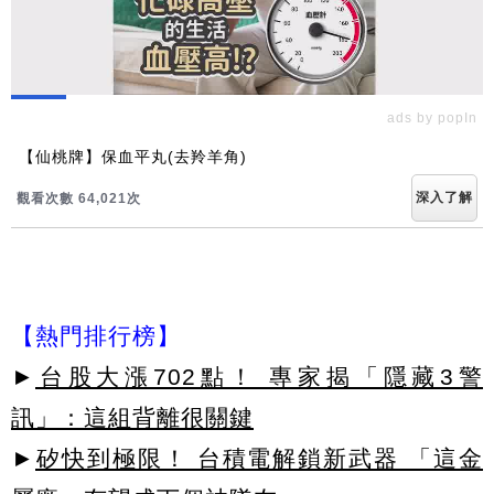
ads by popIn
【仙桃牌】保血平丸(去羚羊角)
深入了解
觀看次數 64,021次
【熱門排行榜】
►
台股大漲702點！ 專家揭「隱藏3警
訊」：這組背離很關鍵
►
矽快到極限！ 台積電解鎖新武器 「這金