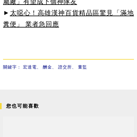
屬廠」有望成下個神隊友
►
太噁心！高雄漢神百貨精品區驚見「滿地
糞便」 業者急回應
關鍵字：
宏達電
、
酬金
、
證交所
、
董監
您也可能喜歡