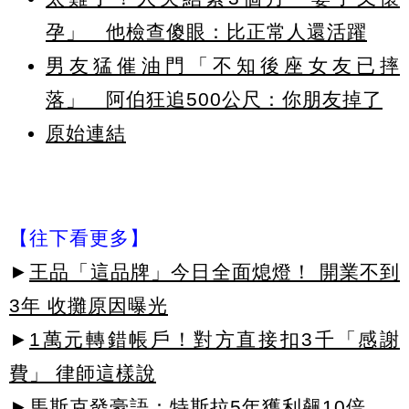
孕」 他檢查傻眼：比正常人還活躍
男友猛催油門「不知後座女友已摔
落」 阿伯狂追500公尺：你朋友掉了
原始連結
【往下看更多】
►
王品「這品牌」今日全面熄燈！ 開業不到
3年 收攤原因曝光
►
1萬元轉錯帳戶！對方直接扣3千「感謝
費」 律師這樣說
►
馬斯克發豪語：特斯拉5年獲利飆10倍