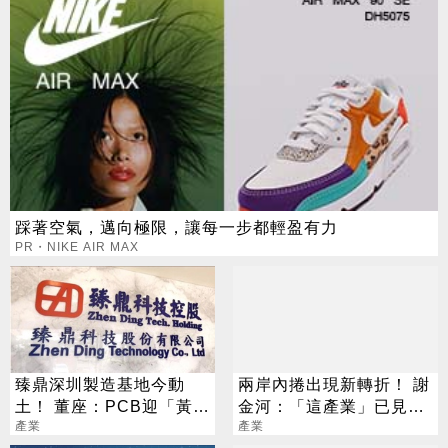
踩著空氣，邁向極限，讓每一步都輕盈有力
PR・NIKE AIR MAX
臻鼎深圳製造基地今動
兩岸內捲出現新轉折！ 謝
土！ 董座：PCB迎「黃金
金河：「這產業」已見到
十年」
產業
曙光
產業