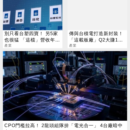
別只看台塑四寶！ 另5家
傳與台積電打造新封裝！
也很猛 「這檔」營收年增
「這載板廠」Q2大賺124
衝7倍
產業
億創新高
產業
CPO門檻拉高！ 2龍頭組隊拚「電光合一」 4台廠暗中