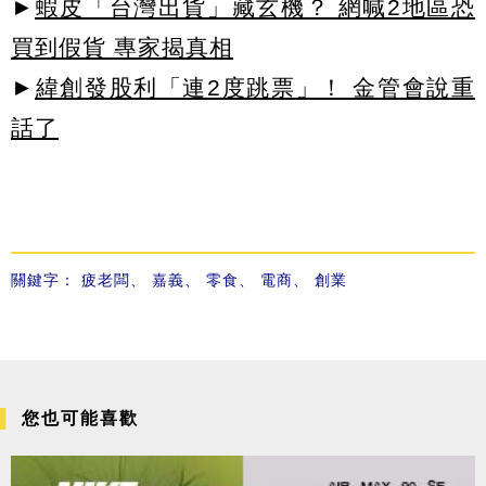
►
蝦皮「台灣出貨」藏玄機？ 網喊2地區恐
買到假貨 專家揭真相
►
緯創發股利「連2度跳票」！ 金管會說重
話了
關鍵字：
疲老闆
、
嘉義
、
零食
、
電商
、
創業
您也可能喜歡