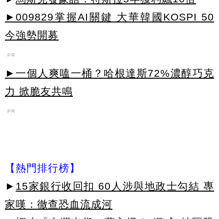
►009829掌握AI關鍵 大華韓國KOSPI 50
今強勢開募
PR
►一個人爽嗑一桶？哈根達斯72%濃醇巧克
力 掀脆友共鳴
PR
【熱門排行榜】
►
15家銀行收回扣 60人涉與地政士勾結 專
家嘆：徹查恐血流成河