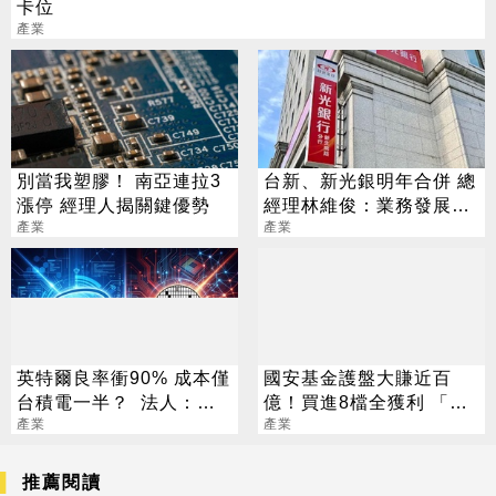
卡位
產業
別當我塑膠！ 南亞連拉3
台新、新光銀明年合併 總
漲停 經理人揭關鍵優勢
經理林維俊：業務發展更
產業
均衡
產業
英特爾良率衝90% 成本僅
國安基金護盤大賺近百
台積電一半？ 法人：「3
億！買進8檔全獲利 「這
台廠」機會來了
產業
檔」貢獻逾7成7
產業
推薦閱讀