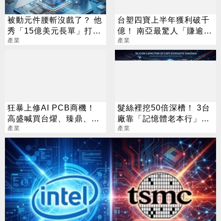
被動元件腰斬沒戲了？ 他
台塑四寶上半年獲利破千
秀「15億美元長單」打臉
億！ 南亞最驚人「賺逾半
熊市
產業
個股本」
產業
狂暴上修AI PCB商機！
髮絲裡挖50倍深槽！ 3台
高盛喊買台燿、臻鼎、台
廠靠「記憶體老本行」爆
產業
光電 目標價曝光
改先進封裝
產業