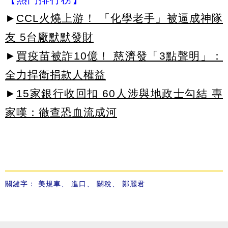
►
CCL火燒上游！ 「化學老手」被逼成神隊
友 5台廠默默發財
►
買疫苗被詐10億！ 慈濟發「3點聲明」：
全力捍衛捐款人權益
►
15家銀行收回扣 60人涉與地政士勾結 專
家嘆：徹查恐血流成河
關鍵字：
美規車
、
進口
、
關稅
、
鄭麗君