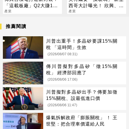
「這載板廠」Q2大賺124
西哥大計曝光！ 欣興、宸
億創新高
產業
鴻已全面卡位
產業
推薦閱讀
川普出重手！多晶矽要課15%關
稅 「這時間」生效
(2026/08/07 08:31)
傳川普擬對多晶矽「徵15%關
稅」 經濟部回應了
(2026/08/06 17:06)
川普擬對多晶矽出手？傳要加徵
15%關稅、設最低進口價
(2026/08/06 11:47)
爆氣拆解政府「膨脹關稅」 ！ 王
世堅：把合理車價還給人民