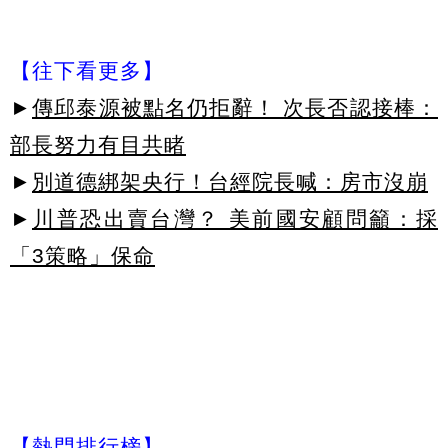
【往下看更多】
►
傳邱泰源被點名仍拒辭！ 次長否認接棒：
部長努力有目共睹
►
別道德綁架央行！台經院長喊：房市沒崩
►
川普恐出賣台灣？ 美前國安顧問籲：採
「3策略」保命
【熱門排行榜】