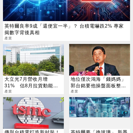
英特爾良率9成「還便宜一半」？ 台積電嚇跌2% 專家
揭數字背後真相
產業
大立光7月營收月增
地位僅次鴻海「錢媽媽」
31% 估8月拉貨動能會
郭台銘要他操盤面板整併
更好
產業
大業
產業
傳與台積電打造新封裝！
英特爾要「換玻璃」 新墨