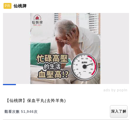
仙桃牌
PR
ads by popIn
【仙桃牌】保血平丸(去羚羊角)
深入了解
觀看次數 51,955次