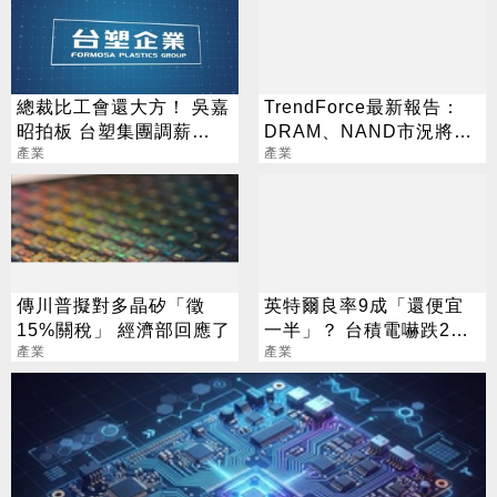
總裁比工會還大方！ 吳嘉
TrendForce最新報告：
昭拍板 台塑集團調薪
DRAM、NAND市況將分
4.5%
產業
道揚鑣
產業
傳川普擬對多晶矽「徵
英特爾良率9成「還便宜
15%關稅」 經濟部回應了
一半」？ 台積電嚇跌2%
產業
專家揭數字背後真相
產業