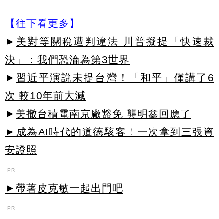
【往下看更多】
►
美對等關稅遭判違法 川普擬提「快速裁
決」：我們恐淪為第3世界
►
習近平演說未提台灣！「和平」僅講了6
次 較10年前大減
►
美撤台積電南京廠豁免 龔明鑫回應了
►成為AI時代的道德駭客！一次拿到三張資
安證照
PR
►帶著皮克敏一起出門吧
PR