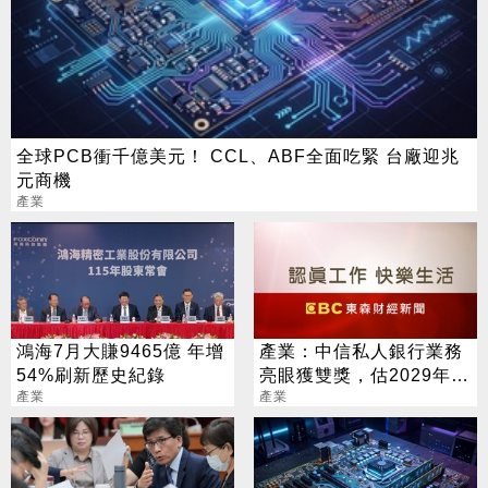
全球PCB衝千億美元！ CCL、ABF全面吃緊 台廠迎兆
元商機
產業
鴻海7月大賺9465億 年增
產業：中信私人銀行業務
54%刷新歷史紀錄
亮眼獲雙獎，估2029年臺
產業
灣整體個人財富達8.8兆美
產業
元