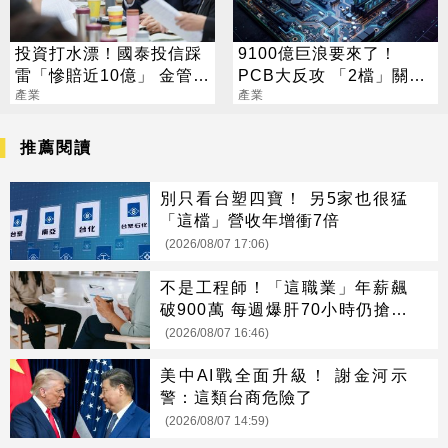
投資打水漂！國泰投信踩
9100億巨浪要來了！
雷「慘賠近10億」 金管會
PCB大反攻 「2檔」關門
出手了
產業
鎖漲停
產業
推薦閱讀
別只看台塑四寶！ 另5家也很猛
「這檔」營收年增衝7倍
(2026/08/07 17:06)
不是工程師！「這職業」年薪飆
破900萬 每週爆肝70小時仍搶破
頭
(2026/08/07 16:46)
美中AI戰全面升級！ 謝金河示
警：這類台商危險了
(2026/08/07 14:59)