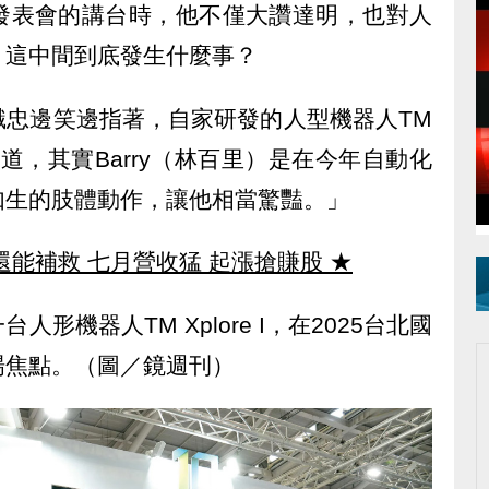
發表會的講台時，他不僅大讚達明，也對人
，這中間到底發生什麼事？
識忠邊笑邊指著，自家研發的人型機器人TM
不知道，其實Barry（林百里）是在今年自動化
如生的肢體動作，讓他相當驚豔。」
還能補救 七月營收猛 起漲搶賺股
★
形機器人TM Xplore I，在2025台北國
場焦點。（圖／鏡週刊）