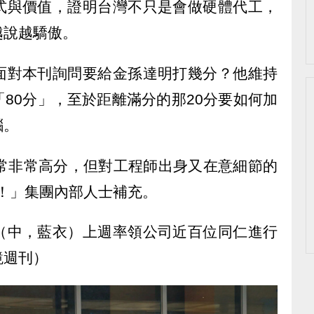
式與價值，證明台灣不只是會做硬體代工，
越說越驕傲。
面對本刊詢問要給金孫達明打幾分？他維持
80分」，至於距離滿分的那20分要如何加
腦。
非常非常高分，但對工程師出身又在意細節的
了！」集團內部人士補充。
（中，藍衣）上週率領公司近百位同仁進行
鏡週刊）