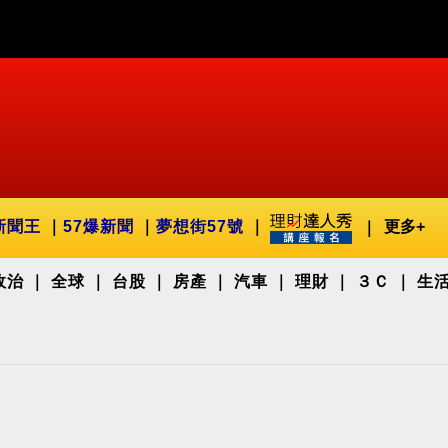
新聞王
57爆新聞
夢想街57號
更多+
政治
全球
台股
房產
汽車
理財
３Ｃ
生