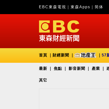
EBC東森電視
｜
東森Apps
｜
简体
首頁
財經新聞
57
最新
焦點
影音新聞
產業
其它