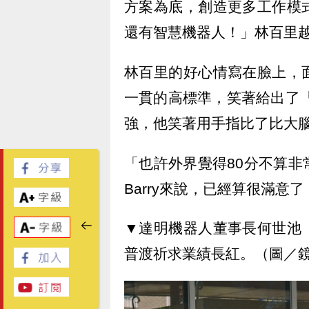
方案為底，創造更多工作模
還有智慧機器人！」林百里
林百里的好心情寫在臉上，
一貫的高標準，笑著給出了「
強，他笑著用手指比了比大
「也許外界覺得80分不算
Barry來說，已經算很滿意
▼達明機器人董事長何世池
普渡祈求業績長紅。（圖／